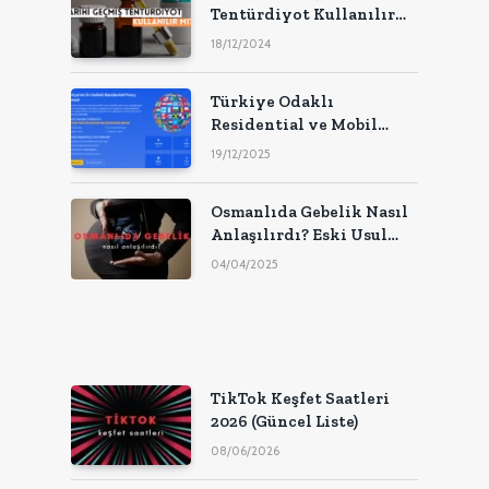
Tentürdiyot Kullanılır
Mı?
18/12/2024
Türkiye Odaklı
Residential ve Mobil
Proxy Çözümleri
19/12/2025
Osmanlıda Gebelik Nasıl
Anlaşılırdı? Eski Usul
Gebelik Testleri
04/04/2025
TikTok Keşfet Saatleri
2026 (Güncel Liste)
08/06/2026