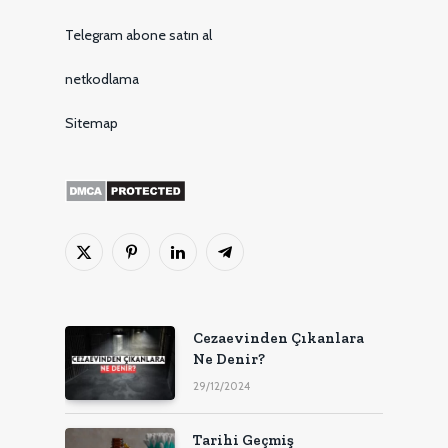
Telegram abone satın al
netkodlama
Sitemap
X
Pinterest'in
LinkedIn
Telgraf
(Twitter)
Cezaevinden Çıkanlara
Ne Denir?
29/12/2024
Tarihi Geçmiş