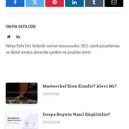
Facebook
Twitter
Pinterest'in
LinkedIn
Tumblr
E-
posta
YAHYA SEFA DIRI
İnternet
LinkedIn
sitesi
Yahya Sefa Diri, birbirdir.com'un kurucusudur. SEO, içerik pazarlaması
ve dijital medya alanında içerikler ve projeler üretir.
Masterchef Eren Kimdir? Alevi Mi?
31/07/2026
Dosya Boyutu Nasıl Küçültülür?
29/07/2026