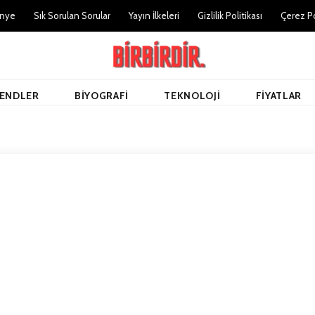
nye
Sık Sorulan Sorular
Yayın İlkeleri
Gizlilik Politikası
Çerez Po
ENDLER
BIYOGRAFI
TEKNOLOJI
FIYATLAR