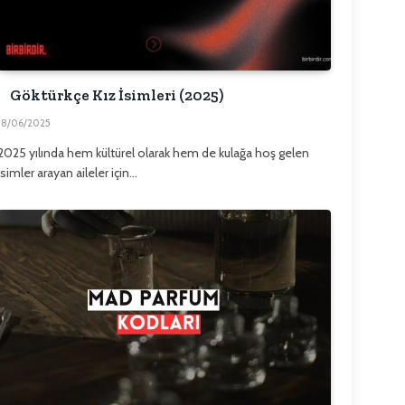
Göktürkçe Kız İsimleri (2025)
18/06/2025
2025 yılında hem kültürel olarak hem de kulağa hoş gelen
isimler arayan aileler için…