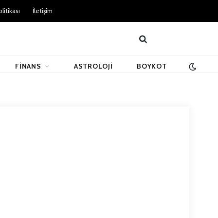
litikası
İletişim
FINANS
ASTROLOJI
BOYKOT