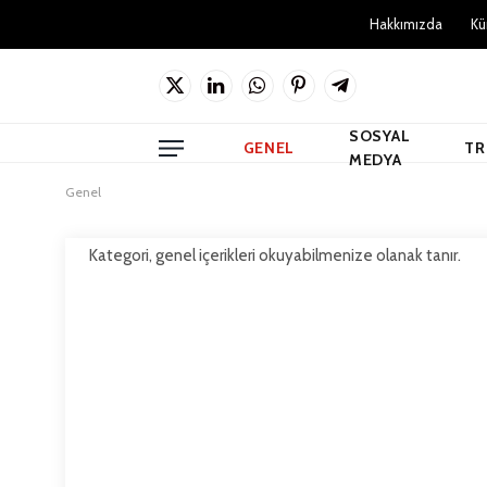
Hakkımızda
Kü
X
LinkedIn
WhatsApp
Pinterest'in
Telgraf
(Twitter)
SOSYAL
GENEL
TR
MEDYA
Genel
Kategori, genel içerikleri okuyabilmenize olanak tanır.