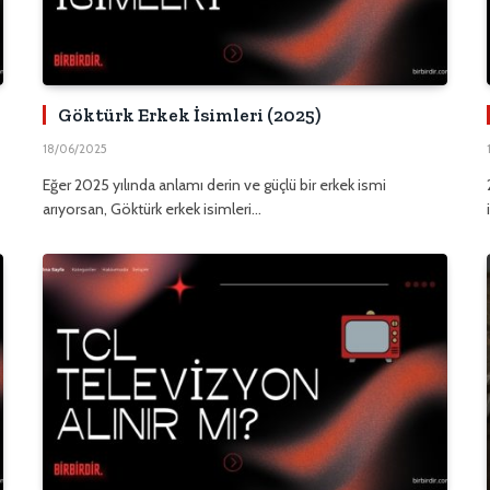
Göktürk Erkek İsimleri (2025)
18/06/2025
Eğer 2025 yılında anlamı derin ve güçlü bir erkek ismi
arıyorsan, Göktürk erkek isimleri…