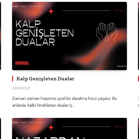
Kalp Genişleten Dualar
22/07/2025
Zaman zaman hepimiz içsel bir daralma hissi yaşarız. Bu
anlarda, kalbi ferahlatan dualar iç…