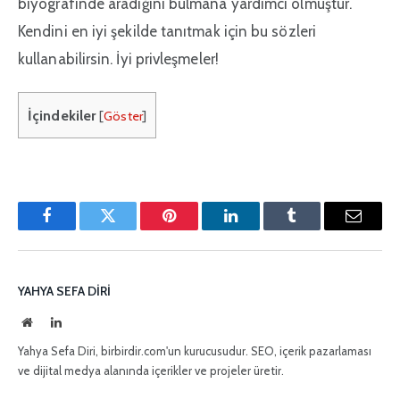
biyografinde aradığını bulmana yardımcı olmuştur.
Kendini en iyi şekilde tanıtmak için bu sözleri
kullanabilirsin. İyi privleşmeler!
İçindekiler
[
Göster
]
Facebook
Twitter
Pinterest'in
LinkedIn
Tumblr
E-
posta
YAHYA SEFA DIRI
İnternet
LinkedIn
sitesi
Yahya Sefa Diri, birbirdir.com'un kurucusudur. SEO, içerik pazarlaması
ve dijital medya alanında içerikler ve projeler üretir.