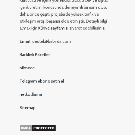
Kurucusu ve içerik yöneticisi, SEO, SERP ve dijital
içerik üretimi konusunda deneyimli bir isim olup,
daha önce çeşitli projelerde yüksek trafik ve
etkileşim artışı başarısı elde etmiştir. Detaylı bilgi
almak için
Künye sayfamızı
ziyaret edebilirsiniz.
Email:
destek@birbirdir.com
Backlink Paketleri
bilmece
Telegram abone satın al
netkodlama
Sitemap