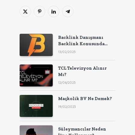
X
Pinterest'in
LinkedIn
Telgraf
(Twitter)
Backlink Danışmanı
Backlink Konusunda
Uzman!
13/02/2025
TCL Televizyon Alınır
Mı?
12/06/2025
Maçkolik BV Ne Demek?
19/02/2025
Süleymancılar Neden