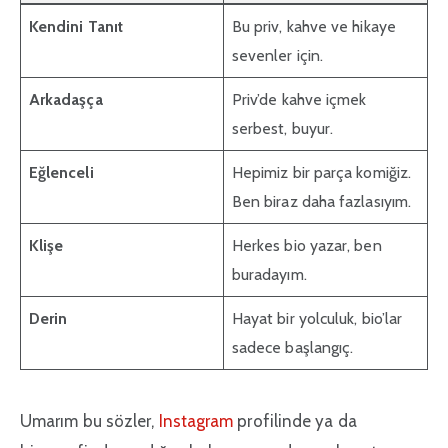
Kendini Tanıt
Bu priv, kahve ve hikaye
sevenler için.
Arkadaşça
Priv’de kahve içmek
serbest, buyur.
Eğlenceli
Hepimiz bir parça komiğiz.
Ben biraz daha fazlasıyım.
Klişe
Herkes bio yazar, ben
buradayım.
Derin
Hayat bir yolculuk, bio’lar
sadece başlangıç.
Umarım bu sözler,
Instagram
profilinde ya da