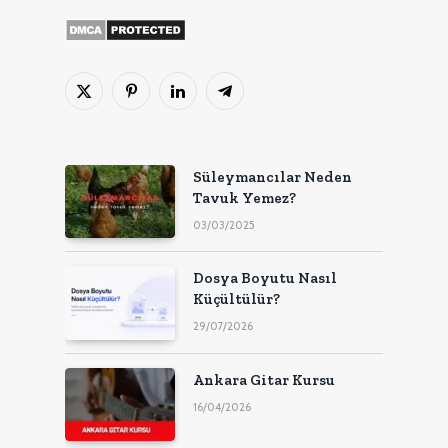
X
Pinterest'in
LinkedIn
Telgraf
(Twitter)
Süleymancılar Neden
Tavuk Yemez?
03/03/2025
Dosya Boyutu Nasıl
Küçültülür?
29/07/2026
Ankara Gitar Kursu
16/04/2026