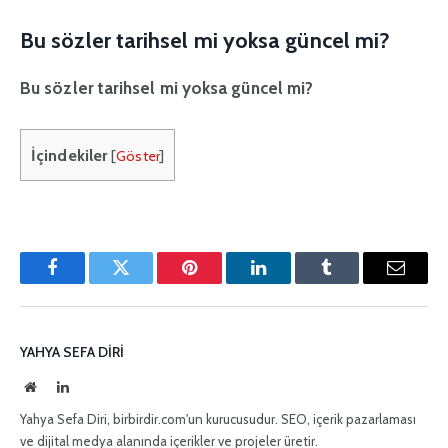
Bu sözler tarihsel mi yoksa güncel mi?
Bu sözler tarihsel mi yoksa güncel mi?
İçindekiler
[
Göster
]
Facebook
Twitter
Pinterest'in
LinkedIn
Tumblr
E-
posta
YAHYA SEFA DIRI
İnternet
LinkedIn
sitesi
Yahya Sefa Diri, birbirdir.com'un kurucusudur. SEO, içerik pazarlaması
ve dijital medya alanında içerikler ve projeler üretir.