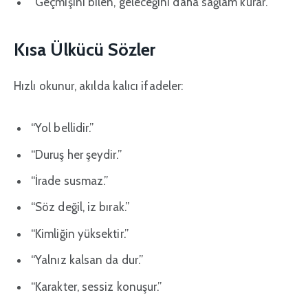
“Geçmişini bilen, geleceğini daha sağlam kurar.”
Kısa Ülkücü Sözler
Hızlı okunur, akılda kalıcı ifadeler:
“Yol bellidir.”
“Duruş her şeydir.”
“İrade susmaz.”
“Söz değil, iz bırak.”
“Kimliğin yüksektir.”
“Yalnız kalsan da dur.”
“Karakter, sessiz konuşur.”