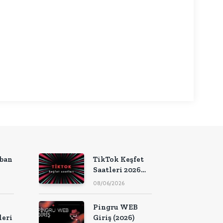
nkedIn
ıban
TikTok Keşfet
Saatleri 2026
(Güncel Liste)
08/06/2026
Pingru WEB
leri
Giriş (2026)