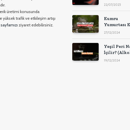
dır.
22/07/2025
içerik üretimi konusunda
 yüksek trafik ve etkileşim artışı
Kumru
Yumurtası K
 sayfamızı
ziyaret edebilirsiniz.
Günde Çıka
27/12/2024
Yeşil Peri N
İçilir? (Alko
Oranı)
19/12/2024