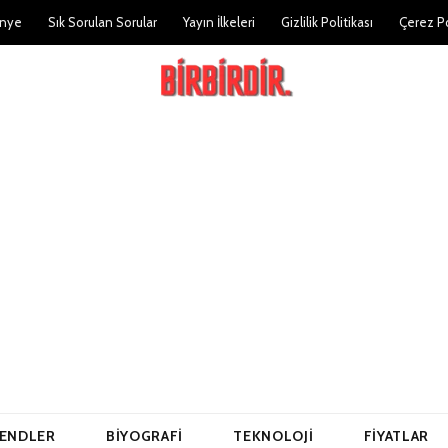
nye
Sık Sorulan Sorular
Yayın İlkeleri
Gizlilik Politikası
Çerez Po
ENDLER
BIYOGRAFI
TEKNOLOJI
FIYATLAR