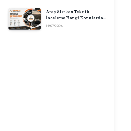
Araç Alırken Teknik
İnceleme Hangi Konularda
Fikir Verebilir?
14/07/2026