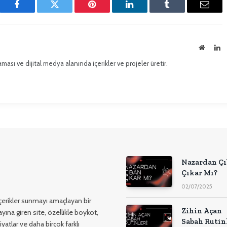
Facebook
Twitter
Pinterest'in
LinkedIn
Tumblr
E-
posta
İnternet
Li
sitesi
ması ve dijital medya alanında içerikler ve projeler üretir.
Nazardan Ç
Çıkar Mı?
02/07/2025
 içerikler sunmayı amaçlayan bir
Zihin Açan
yına giren site, özellikle boykot,
Sabah Rutin
yatlar ve daha birçok farklı