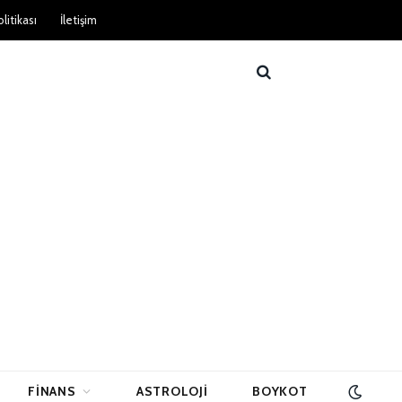
litikası
İletişim
FINANS
ASTROLOJI
BOYKOT