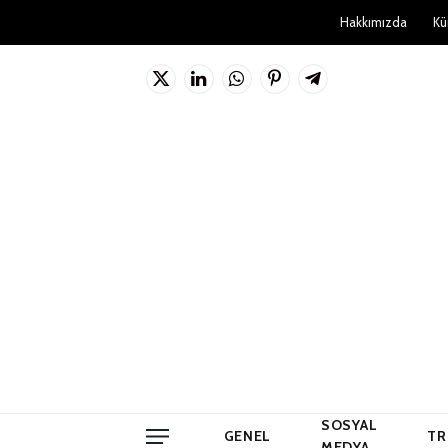
Hakkımızda
Kü
X
LinkedIn
WhatsApp
Pinterest'in
Telgraf
(Twitter)
SOSYAL
GENEL
TR
MEDYA