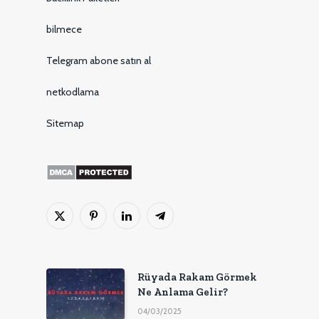
bilmece
Telegram abone satın al
netkodlama
Sitemap
X
Pinterest'in
LinkedIn
Telgraf
(Twitter)
Rüyada Rakam Görmek
Ne Anlama Gelir?
04/03/2025