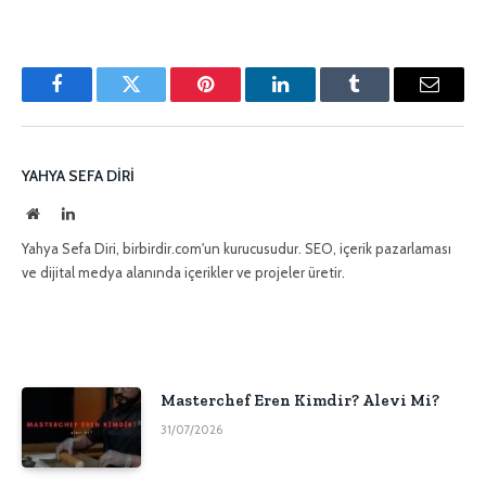
Facebook
Twitter
Pinterest'in
LinkedIn
Tumblr
E-
posta
YAHYA SEFA DIRI
İnternet
LinkedIn
sitesi
Yahya Sefa Diri, birbirdir.com'un kurucusudur. SEO, içerik pazarlaması
ve dijital medya alanında içerikler ve projeler üretir.
Masterchef Eren Kimdir? Alevi Mi?
31/07/2026