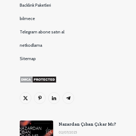
Backlink Paketleri
bilmece
Telegram abone satın al
netkodlama
Sitemap
X
Pinterest'in
LinkedIn
Telgraf
(Twitter)
Nazardan Çıban Çıkar Mı?
02/07/2025