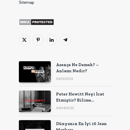
Sitemap
X
Pinterest'in
LinkedIn
Telgraf
(Twitter)
Asençe Ne Demek? –
Anlamı Nedir?
06/12/2024
Peter Hewitt Neyi İcat
Etmiştir? Bilime
Katkıları
04/04/2025
Dünyanın En İyi 16 Jean
Markası