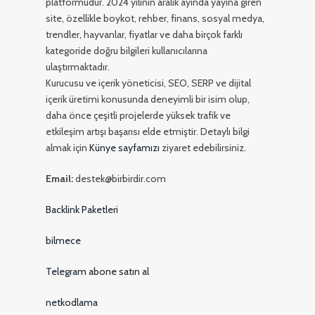
platformudur. 2024 yılının aralık ayında yayına giren
site, özellikle boykot, rehber, finans, sosyal medya,
trendler, hayvanlar, fiyatlar ve daha birçok farklı
kategoride doğru bilgileri kullanıcılarına
ulaştırmaktadır.
Kurucusu ve içerik yöneticisi, SEO, SERP ve dijital
içerik üretimi konusunda deneyimli bir isim olup,
daha önce çeşitli projelerde yüksek trafik ve
etkileşim artışı başarısı elde etmiştir. Detaylı bilgi
almak için
Künye sayfamızı
ziyaret edebilirsiniz.
Email:
destek@birbirdir.com
Backlink Paketleri
bilmece
Telegram abone satın al
netkodlama