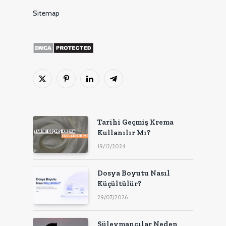
Sitemap
X
Pinterest'in
LinkedIn
Telgraf
(Twitter)
Tarihi Geçmiş Krema
Kullanılır Mı?
19/12/2024
Dosya Boyutu Nasıl
Küçültülür?
29/07/2026
Süleymancılar Neden