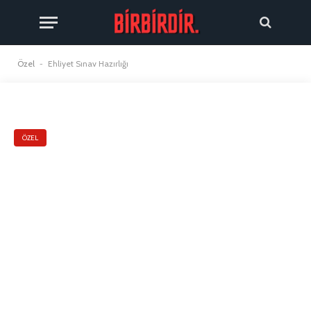
Özel
-
Ehliyet Sınav Hazırlığı
ÖZEL