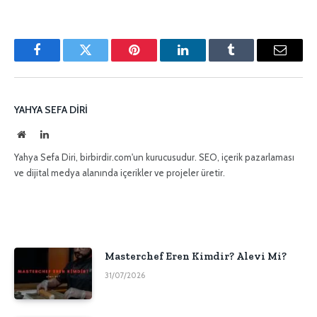
Facebook
Twitter
Pinterest'in
LinkedIn
Tumblr
E-
posta
YAHYA SEFA DIRI
İnternet
LinkedIn
sitesi
Yahya Sefa Diri, birbirdir.com'un kurucusudur. SEO, içerik pazarlaması
ve dijital medya alanında içerikler ve projeler üretir.
Masterchef Eren Kimdir? Alevi Mi?
31/07/2026