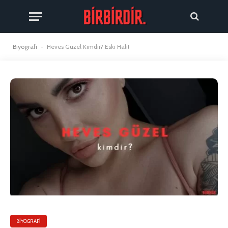
Biyografi
-
Heves Güzel Kimdir? Eski Hali!
BIYOGRAFI