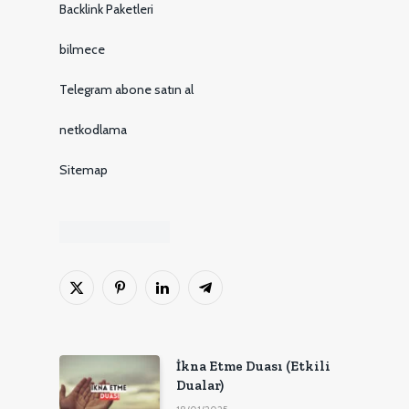
Backlink Paketleri
bilmece
Telegram abone satın al
netkodlama
Sitemap
X
Pinterest'in
LinkedIn
Telgraf
(Twitter)
İkna Etme Duası (Etkili
Dualar)