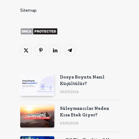
Sitemap
X
Pinterest'in
LinkedIn
Telgraf
(Twitter)
Dosya Boyutu Nasıl
Küçültülür?
29/07/2026
Süleymancılar Neden
Kısa Etek Giyer?
03/01/2025