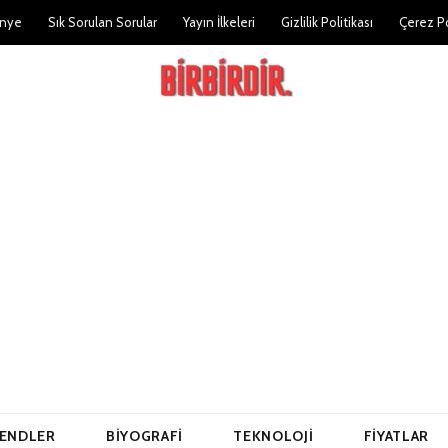
nye
Sık Sorulan Sorular
Yayın İlkeleri
Gizlilik Politikası
Çerez Po
ENDLER
BIYOGRAFI
TEKNOLOJI
FIYATLAR