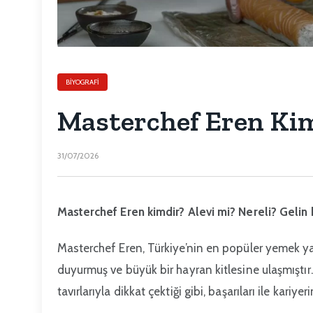
BIYOGRAFI
Masterchef Eren Kim
31/07/2026
Masterchef Eren kimdir? Alevi mi? Nereli? Gelin b
Masterchef Eren, Türkiye’nin en popüler yemek ya
duyurmuş ve büyük bir hayran kitlesine ulaşmıştır
tavırlarıyla dikkat çektiği gibi, başarıları ile kariye