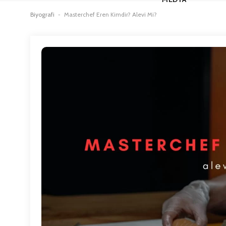
Biyografi
-
Masterchef Eren Kimdir? Alevi Mi?