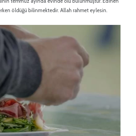
yılının temmuz ayında evinde ölü bulunmuştur. Edinen
derken öldüğü bilinmektedir. Allah rahmet eylesin.