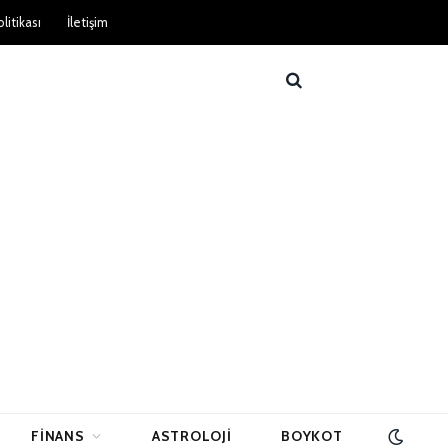
litikası
İletişim
FINANS
ASTROLOJI
BOYKOT