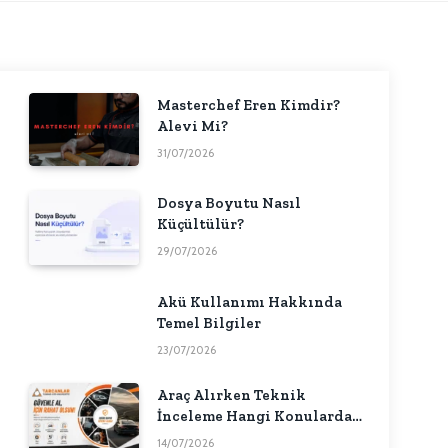
Masterchef Eren Kimdir?
Alevi Mi?
31/07/2026
Dosya Boyutu Nasıl
Küçültülür?
29/07/2026
Akü Kullanımı Hakkında
Temel Bilgiler
23/07/2026
Araç Alırken Teknik
İnceleme Hangi Konularda
Fikir Verebilir?
14/07/2026