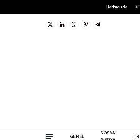
Hakkımızda
Kü
X
LinkedIn
WhatsApp
Pinterest'in
Telgraf
(Twitter)
SOSYAL
GENEL
TR
MEDYA