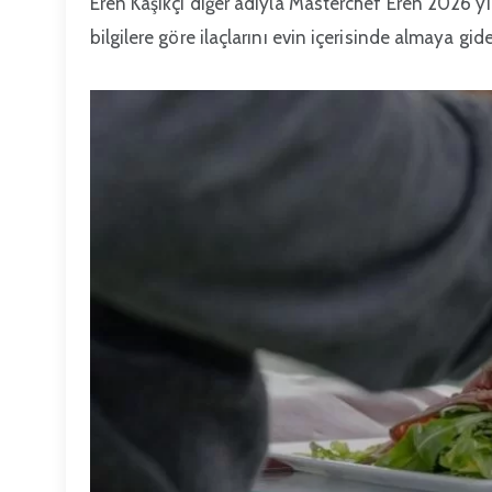
Eren Kaşıkçı diğer adıyla Masterchef Eren 2026 
bilgilere göre ilaçlarını evin içerisinde almaya gi