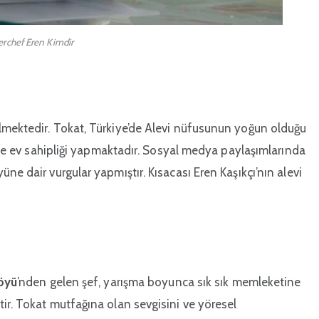
rchef Eren Kimdir
lmektedir. Tokat, Türkiye’de Alevi nüfusunun yoğun olduğu
yüne ev sahipliği yapmaktadır. Sosyal medya paylaşımlarında
ne dair vurgular yapmıştır. Kısacası Eren Kaşıkçı’nın alevi
öyü
’nden gelen şef, yarışma boyunca sık sık memleketine
ir. Tokat mutfağına olan sevgisini ve yöresel