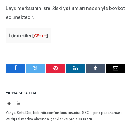
Lays markasının İsrail’deki yatırımları nedeniyle boykot
edilmektedir.
İçindekiler
[
Göster
]
Facebook
Twitter
Pinterest'in
LinkedIn
Tumblr
E-
posta
YAHYA SEFA DIRI
İnternet
LinkedIn
sitesi
Yahya Sefa Diri, birbirdir.com'un kurucusudur. SEO, içerik pazarlaması
ve dijital medya alanında içerikler ve projeler üretir.