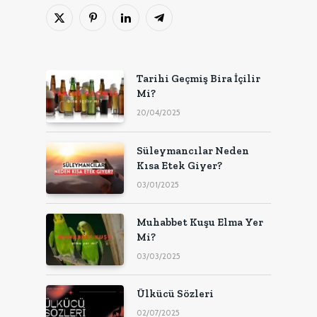
X
Pinterest'in
LinkedIn
Telgraf
(Twitter)
Tarihi Geçmiş Bira İçilir
Mi?
20/04/2025
Süleymancılar Neden
Kısa Etek Giyer?
03/01/2025
Muhabbet Kuşu Elma Yer
Mi?
03/03/2025
Ülkücü Sözleri
02/07/2025