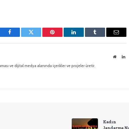
Facebook
Twitter
Pinterest'in
LinkedIn
Tumblr
E-
posta
İnternet
Li
sitesi
ması ve dijital medya alanında içerikler ve projeler üretir.
Kadın
Jandarma Na