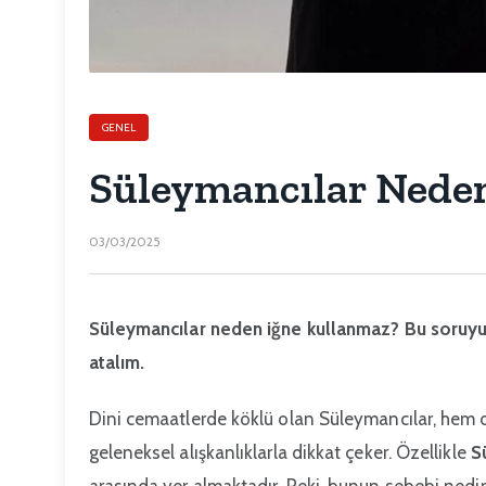
GENEL
Süleymancılar Nede
03/03/2025
Süleymancılar neden iğne kullanmaz? Bu soruyu s
atalım.
Dini cemaatlerde köklü olan Süleymancılar, hem 
geleneksel alışkanlıklarla dikkat çeker. Özellikle
S
arasında yer almaktadır. Peki, bunun sebebi nedir