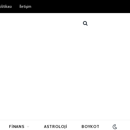
litikası
İletişim
FINANS
ASTROLOJI
BOYKOT