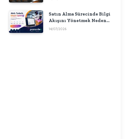
Satın Alma Sürecinde Bilgi
Akışını Yönetmek Neden
Önemlidir?
14/07/2026