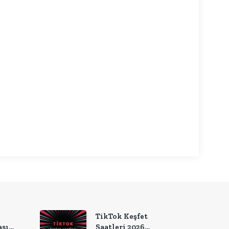
nkedIn
TikTok Keşfet
sıl
Saatleri 2026