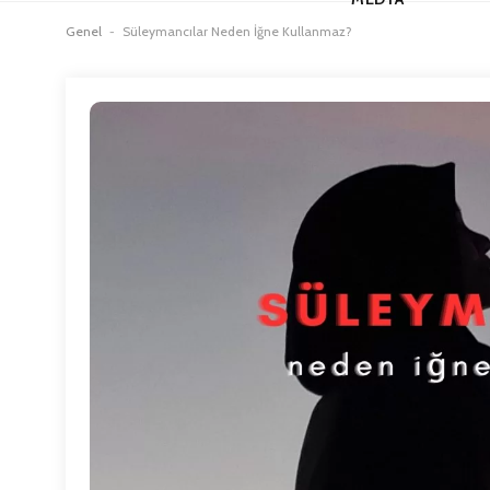
Genel
-
Süleymancılar Neden İğne Kullanmaz?