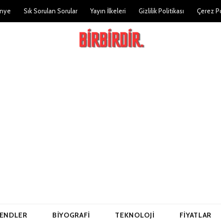
nye
Sık Sorulan Sorular
Yayın İlkeleri
Gizlilik Politikası
Çerez Po
ENDLER
BIYOGRAFI
TEKNOLOJI
FIYATLAR