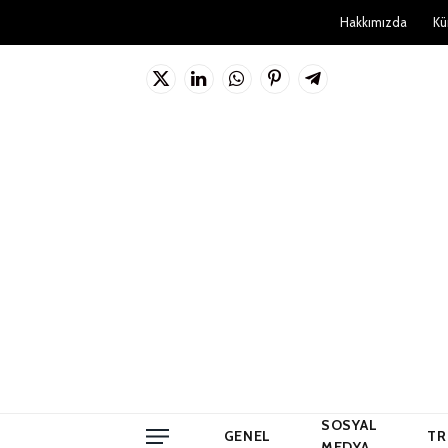
Hakkımızda
Kü
X
LinkedIn
WhatsApp
Pinterest'in
Telgraf
(Twitter)
SOSYAL
GENEL
TR
MEDYA