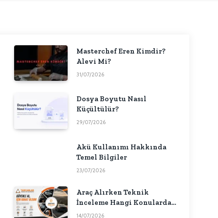
Masterchef Eren Kimdir?
Alevi Mi?
31/07/2026
Dosya Boyutu Nasıl
Küçültülür?
29/07/2026
Akü Kullanımı Hakkında
Temel Bilgiler
23/07/2026
Araç Alırken Teknik
İnceleme Hangi Konularda
Fikir Verebilir?
14/07/2026