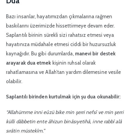
Dua
Bazı insanlar, hayatımızdan çıkmalarına rağmen
baskılarını üzerimizde hissettirmeye devam eder.
Saplantılı birinin sürekli sizi rahatsız etmesi veya
hayatınıza müdahale etmesi ciddi bir huzursuzluk
kaynağıdır. Bu gibi durumlarda,
manevi bir destek
arayarak dua etmek
kişinin ruhsal olarak
rahatlamasına ve Allah’tan yardım dilemesine vesile
olabilir.
Saplantılı birinden kurtulmak için şu dua okunabilir:
“Allahümme inni eûzü bike min şerri nefsî ve min şerri
külli dâbbetin ente âhizun binâsıyetihâ, inne rabbî alâ
sırâtin müstekîm.”