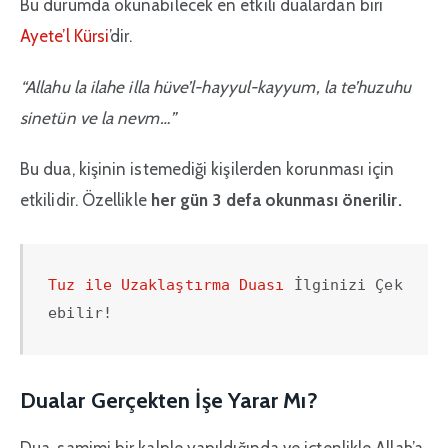
Bu durumda okunabilecek en etkili dualardan biri
Ayete’l Kürsi
’dir.
“Allahu la ilahe illa hüve’l-hayyul-kayyum, la te’huzuhu
sinetün ve la nevm…”
Bu dua, kişinin istemediği kişilerden korunması için
etkilidir. Özellikle
her gün 3 defa okunması önerilir.
Tuz ile Uzaklaştırma Duası
 İlginizi Çek
ebilir!
Dualar Gerçekten İşe Yarar Mı?
Dua, samimi bir kalple yapıldığında ve içtenlikle Allah’a