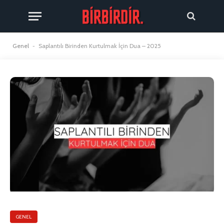
Genel
-
Saplantılı Birinden Kurtulmak İçin Dua – 2025
GENEL