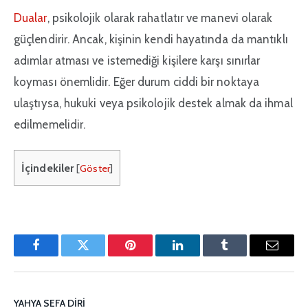
Dualar
, psikolojik olarak rahatlatır ve manevi olarak
güçlendirir. Ancak, kişinin kendi hayatında da mantıklı
adımlar atması ve istemediği kişilere karşı sınırlar
koyması önemlidir. Eğer durum ciddi bir noktaya
ulaştıysa, hukuki veya psikolojik destek almak da ihmal
edilmemelidir.
İçindekiler
[
Göster
]
Facebook
Twitter
Pinterest'in
LinkedIn
Tumblr
E-
posta
YAHYA SEFA DIRI