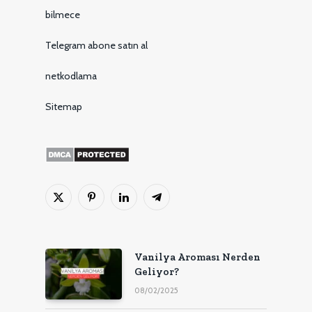
bilmece
Telegram abone satın al
netkodlama
Sitemap
X
Pinterest'in
LinkedIn
Telgraf
(Twitter)
Vanilya Aroması Nerden
Geliyor?
08/02/2025