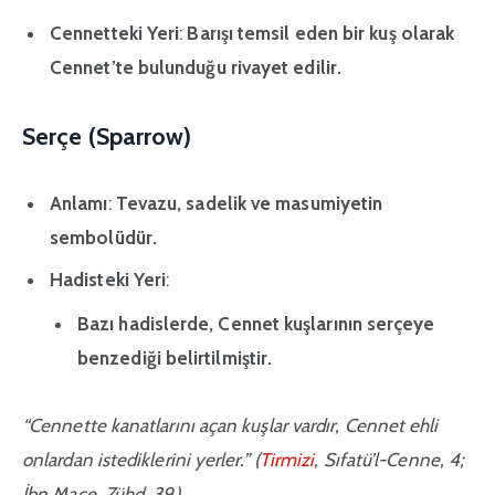
Cennetteki Yeri
:
Barışı temsil eden bir kuş olarak
Cennet’te bulunduğu rivayet edilir.
Serçe (Sparrow)
Anlamı
:
Tevazu, sadelik ve masumiyetin
sembolüdür.
Hadisteki Yeri
:
Bazı hadislerde, Cennet kuşlarının serçeye
benzediği belirtilmiştir.
“Cennette kanatlarını açan kuşlar vardır, Cennet ehli
onlardan istediklerini yerler.”
(
Tirmizi
, Sıfatü’l-Cenne, 4;
İbn Mace, Zühd, 39)