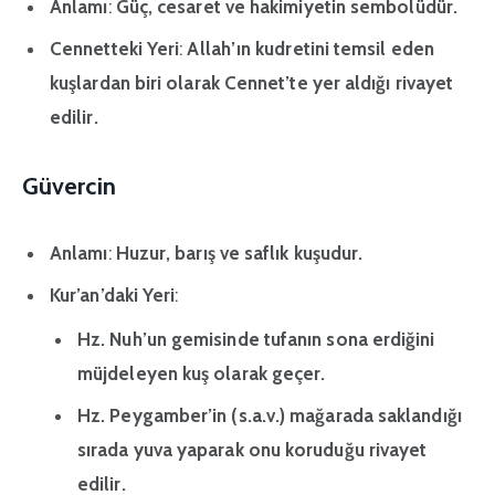
Anlamı
:
Güç, cesaret ve hakimiyetin sembolüdür.
Cennetteki Yeri
:
Allah’ın kudretini temsil eden
kuşlardan biri olarak Cennet’te yer aldığı rivayet
edilir.
Güvercin
Anlamı
:
Huzur, barış ve saflık kuşudur.
Kur’an’daki Yeri
:
Hz. Nuh’un gemisinde tufanın sona erdiğini
müjdeleyen kuş olarak geçer.
Hz. Peygamber’in (s.a.v.) mağarada saklandığı
sırada yuva yaparak onu koruduğu rivayet
edilir.