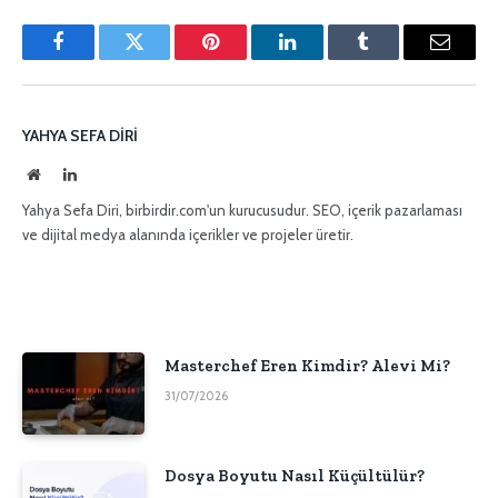
Facebook
Twitter
Pinterest'in
LinkedIn
Tumblr
E-
posta
YAHYA SEFA DIRI
İnternet
LinkedIn
sitesi
Yahya Sefa Diri, birbirdir.com'un kurucusudur. SEO, içerik pazarlaması
ve dijital medya alanında içerikler ve projeler üretir.
Masterchef Eren Kimdir? Alevi Mi?
31/07/2026
Dosya Boyutu Nasıl Küçültülür?