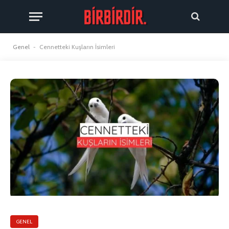
Genel
-
Cennetteki Kuşların İsimleri
GENEL