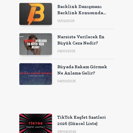
Backlink Danışmanı
Backlink Konusunda
Uzman!
13/02/2025
Narsiste Verilecek En
Büyük Ceza Nedir?
08/01/2025
Rüyada Rakam Görmek
Ne Anlama Gelir?
04/03/2025
TikTok Keşfet Saatleri
2026 (Güncel Liste)
08/06/2026