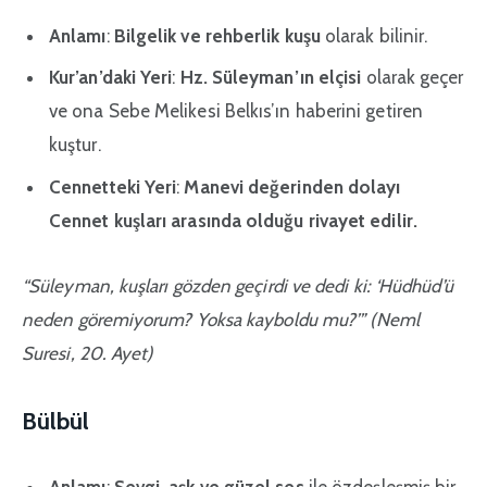
Anlamı
:
Bilgelik ve rehberlik kuşu
olarak bilinir.
Kur’an’daki Yeri
:
Hz. Süleyman’ın elçisi
olarak geçer
ve ona Sebe Melikesi Belkıs’ın haberini getiren
kuştur.
Cennetteki Yeri
:
Manevi değerinden dolayı
Cennet kuşları arasında olduğu rivayet edilir.
“Süleyman, kuşları gözden geçirdi ve dedi ki: ‘Hüdhüd’ü
neden göremiyorum? Yoksa kayboldu mu?’”
(Neml
Suresi, 20. Ayet)
Bülbül
Anlamı
:
Sevgi, aşk ve güzel ses
ile özdeşleşmiş bir