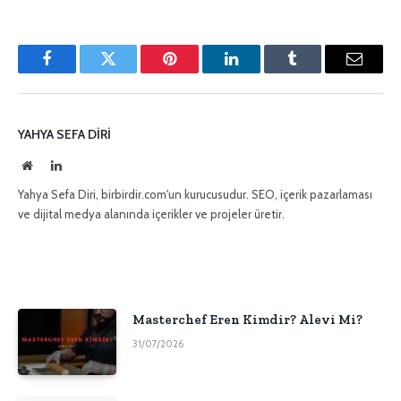
Facebook
Twitter
Pinterest'in
LinkedIn
Tumblr
E-
posta
YAHYA SEFA DIRI
İnternet
LinkedIn
sitesi
Yahya Sefa Diri, birbirdir.com'un kurucusudur. SEO, içerik pazarlaması
ve dijital medya alanında içerikler ve projeler üretir.
Masterchef Eren Kimdir? Alevi Mi?
31/07/2026