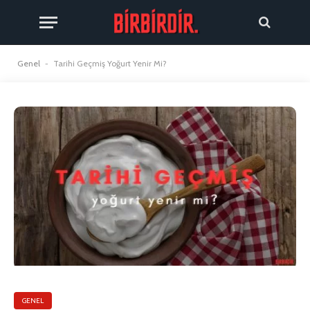
Genel
-
Tarihi Geçmiş Yoğurt Yenir Mi?
GENEL