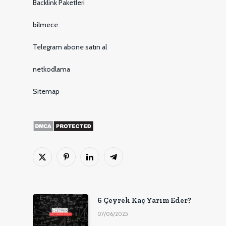
Backlink Paketleri
bilmece
Telegram abone satın al
netkodlama
Sitemap
X
Pinterest'in
LinkedIn
Telgraf
(Twitter)
6 Çeyrek Kaç Yarım Eder?
07/06/2025