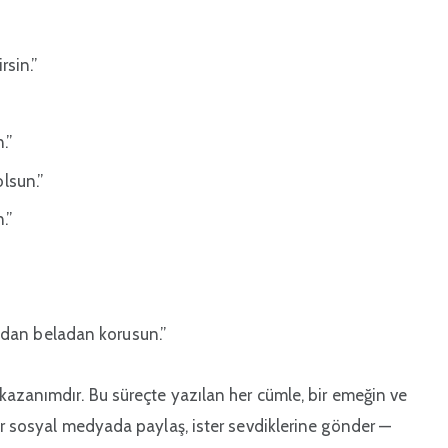
sin.”
.”
olsun.”
.”
adan beladan korusun.”
kazanımdır. Bu süreçte yazılan her cümle, bir emeğin ve
er sosyal medyada paylaş, ister sevdiklerine gönder —