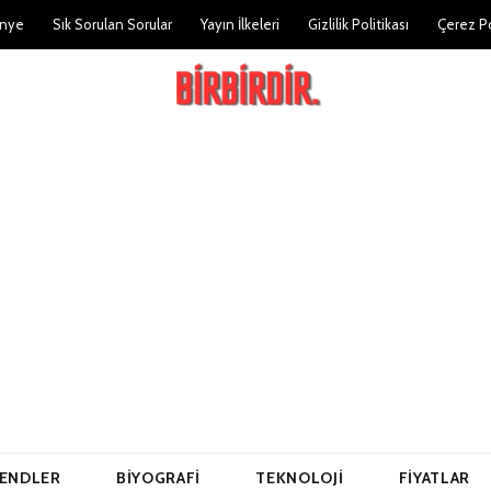
nye
Sık Sorulan Sorular
Yayın İlkeleri
Gizlilik Politikası
Çerez Po
ENDLER
BIYOGRAFI
TEKNOLOJI
FIYATLAR