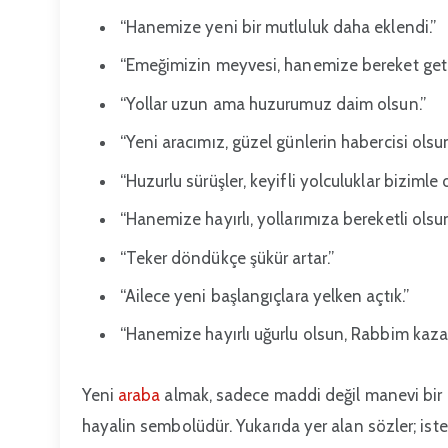
“Hanemize yeni bir mutluluk daha eklendi.”
“Emeğimizin meyvesi, hanemize bereket getir
“Yollar uzun ama huzurumuz daim olsun.”
“Yeni aracımız, güzel günlerin habercisi olsun
“Huzurlu sürüşler, keyifli yolculuklar bizimle 
“Hanemize hayırlı, yollarımıza bereketli olsun
“Teker döndükçe şükür artar.”
“Ailece yeni başlangıçlara yelken açtık.”
“Hanemize hayırlı uğurlu olsun, Rabbim kaz
Yeni
araba
almak, sadece maddi değil manevi bir 
hayalin sembolüdür. Yukarıda yer alan sözler; ist