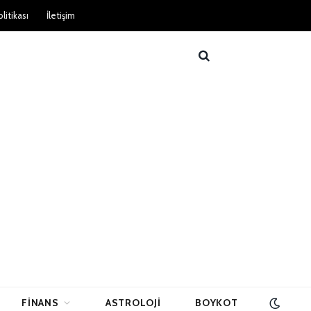
litikası
İletişim
FINANS
ASTROLOJI
BOYKOT