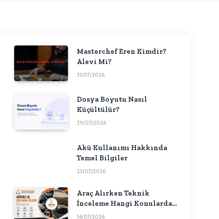
Masterchef Eren Kimdir?
Alevi Mi?
31/07/2026
Dosya Boyutu Nasıl
Küçültülür?
29/07/2026
Akü Kullanımı Hakkında
Temel Bilgiler
23/07/2026
Araç Alırken Teknik
İnceleme Hangi Konularda
Fikir Verebilir?
14/07/2026