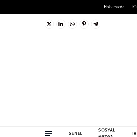
Hakkımızda
Kü
X
LinkedIn
WhatsApp
Pinterest'in
Telgraf
(Twitter)
SOSYAL
GENEL
TR
MEDYA