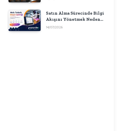
Satın Alma Sürecinde Bilgi
Akışını Yönetmek Neden
Önemlidir?
14/07/2026