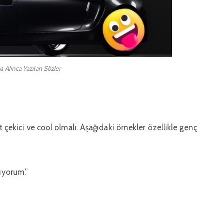
a Alınca Yazılan Sözler
t çekici ve cool olmalı. Aşağıdaki örnekler özellikle genç
lıyorum.”