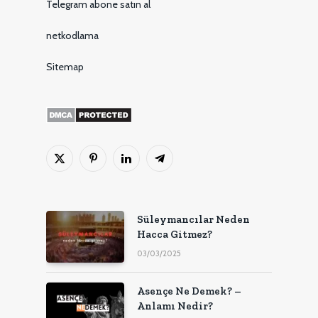
Telegram abone satın al
netkodlama
Sitemap
X
Pinterest'in
LinkedIn
Telgraf
(Twitter)
Süleymancılar Neden
Hacca Gitmez?
03/03/2025
Asençe Ne Demek? –
Anlamı Nedir?