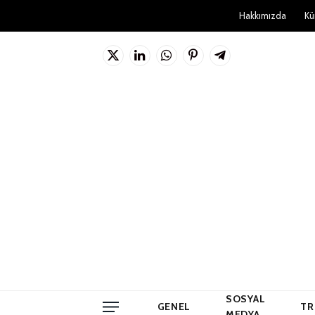
Hakkımızda
Kü
X
LinkedIn
WhatsApp
Pinterest'in
Telgraf
(Twitter)
SOSYAL
GENEL
TR
MEDYA