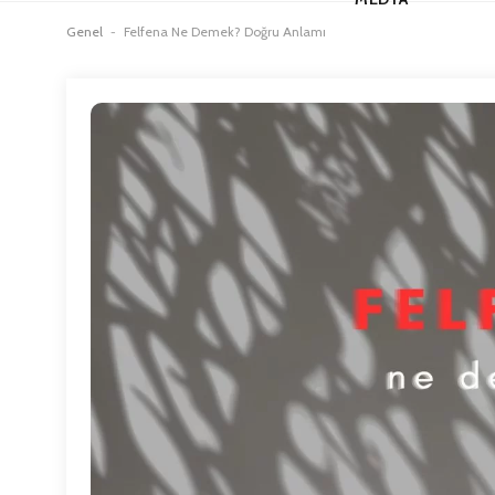
Genel
-
Felfena Ne Demek? Doğru Anlamı