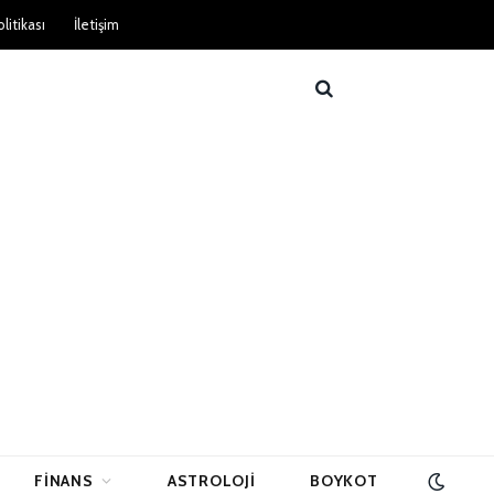
litikası
İletişim
FINANS
ASTROLOJI
BOYKOT