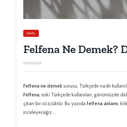
GENEL
Felfena Ne Demek? 
01/05/2025
Felfena ne demek
sorusu, Türkçede nadir kullanı
Felfena
, eski Türkçede kullanılan, günümüzde da
çıkan bir sözcüktür. Bu yazıda
felfena anlamı
, kö
inceleyeceğiz.