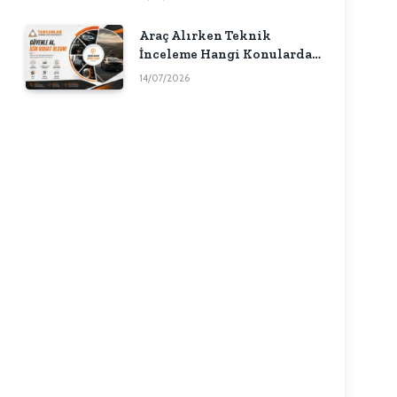
Araç Alırken Teknik
İnceleme Hangi Konularda
Fikir Verebilir?
14/07/2026