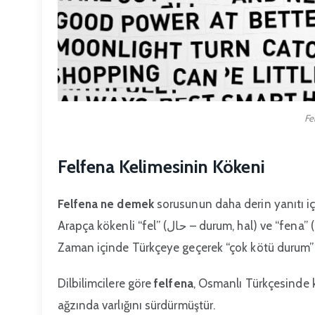
Fe
Felfena Kelimesinin Kökeni
Felfena ne demek
sorusunun daha derin yanıtı i
Arapça kökenli “fel” (حال – durum, hal) ve “fena” (فناء – kötü, berbat) sözcüklerinin birleşiminden oluşmuştur.
Zaman içinde Türkçeye geçerek “çok kötü durum” 
Dilbilimcilere göre
felfena
, Osmanlı Türkçesinde 
ağzında varlığını sürdürmüştür.