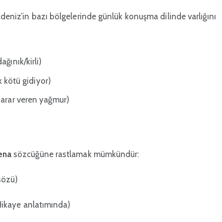
adeniz’in bazı bölgelerinde günlük konuşma dilinde varlığını
ğınık/kirli)
ok kötü gidiyor)
zarar veren yağmur)
ena
sözcüğüne rastlamak mümkündür:
 sözü)
ikaye anlatımında)