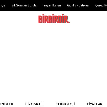
nye
Sık Sorulan Sorular
Yayın İlkeleri
Gizlilik Politikası
Çerez Po
ENDLER
BIYOGRAFI
TEKNOLOJI
FIYATLAR