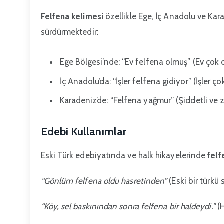
Felfena kelimesi
özellikle Ege, İç Anadolu ve Kar
sürdürmektedir:
Ege Bölgesi’nde: “Ev felfena olmuş” (Ev çok da
İç Anadolu’da: “İşler felfena gidiyor” (İşler ç
Karadeniz’de: “Felfena yağmur” (Şiddetli ve 
Edebi Kullanımlar
Eski Türk edebiyatında ve halk hikayelerinde
felf
“Gönlüm felfena oldu hasretinden”
(Eski bir türkü
“Köy, sel baskınından sonra felfena bir haldeydi.”
(H