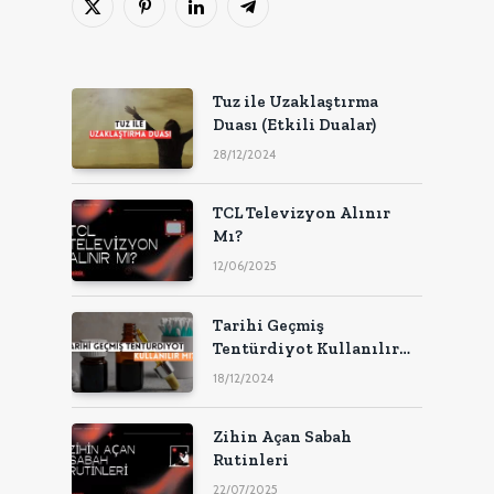
X
Pinterest'in
LinkedIn
Telgraf
(Twitter)
Tuz ile Uzaklaştırma
Duası (Etkili Dualar)
28/12/2024
TCL Televizyon Alınır
Mı?
12/06/2025
Tarihi Geçmiş
Tentürdiyot Kullanılır
Mı?
18/12/2024
Zihin Açan Sabah
Rutinleri
22/07/2025