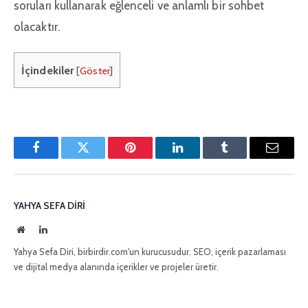
soruları kullanarak eğlenceli ve anlamlı bir sohbet
olacaktır.
İçindekiler
[
Göster
]
Facebook
Twitter
Pinterest'in
LinkedIn
Tumblr
E-
posta
YAHYA SEFA DIRI
İnternet
LinkedIn
sitesi
Yahya Sefa Diri, birbirdir.com'un kurucusudur. SEO, içerik pazarlaması
ve dijital medya alanında içerikler ve projeler üretir.