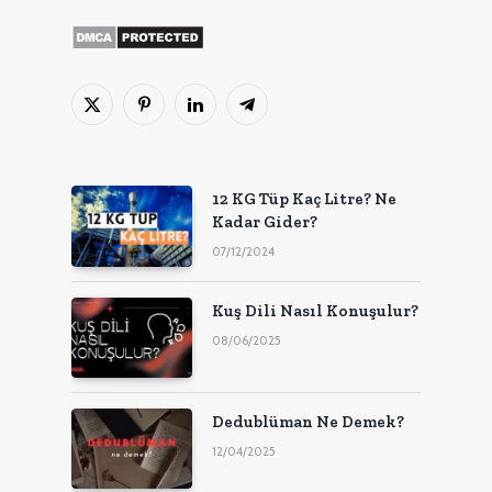
X
Pinterest'in
LinkedIn
Telgraf
(Twitter)
12 KG Tüp Kaç Litre? Ne
Kadar Gider?
07/12/2024
Kuş Dili Nasıl Konuşulur?
08/06/2025
Dedublüman Ne Demek?
12/04/2025