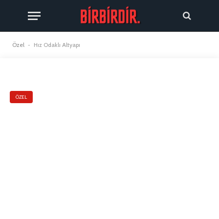
Özel
-
Hız Odaklı Altyapı
ÖZEL