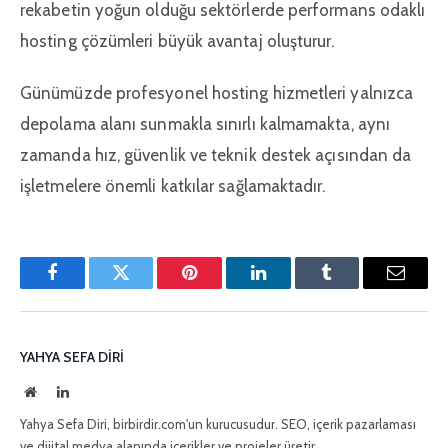
rekabetin yoğun olduğu sektörlerde performans odaklı
hosting çözümleri büyük avantaj oluşturur.
Günümüzde profesyonel hosting hizmetleri yalnızca
depolama alanı sunmakla sınırlı kalmamakta, aynı
zamanda hız, güvenlik ve teknik destek açısından da
işletmelere önemli katkılar sağlamaktadır.
Facebook
Twitter
Pinterest'in
LinkedIn
Tumblr
E-
posta
YAHYA SEFA DIRI
İnternet
LinkedIn
sitesi
Yahya Sefa Diri, birbirdir.com'un kurucusudur. SEO, içerik pazarlaması
ve dijital medya alanında içerikler ve projeler üretir.