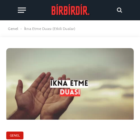
Genel
-
İkna Etme Duası (Etkili Dualar)
GENEL