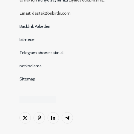
almak için
Künye sayfamızı
ziyaret edebilirsiniz.
Email:
destek@birbirdir.com
Backlink Paketleri
bilmece
Telegram abone satın al
netkodlama
Sitemap
X
Pinterest'in
LinkedIn
Telgraf
(Twitter)