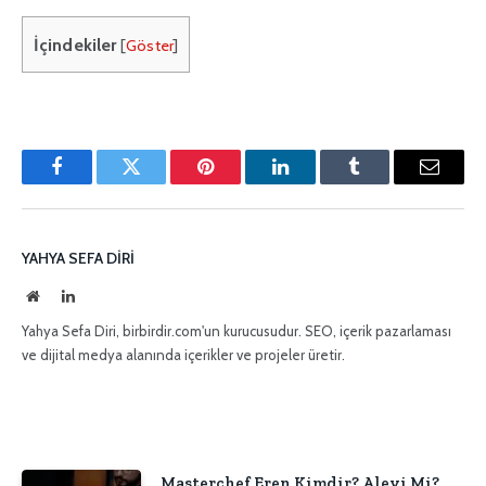
İçindekiler
[
Göster
]
Facebook
Twitter
Pinterest'in
LinkedIn
Tumblr
E-
posta
YAHYA SEFA DIRI
İnternet
LinkedIn
sitesi
Yahya Sefa Diri, birbirdir.com'un kurucusudur. SEO, içerik pazarlaması
ve dijital medya alanında içerikler ve projeler üretir.
Masterchef Eren Kimdir? Alevi Mi?