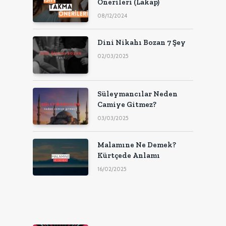
Önerileri (Lakap)
08/12/2024
Dini Nikahı Bozan 7 Şey
02/03/2025
Süleymancılar Neden
Camiye Gitmez?
03/03/2025
Malamıne Ne Demek?
Kürtçede Anlamı
16/02/2025