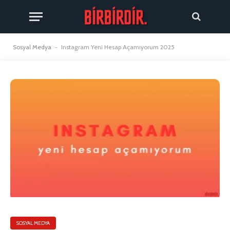
Sosyal Medya
-
Instagram Yeni Hesap Açamıyorum 2025
SOSYAL MEDYA