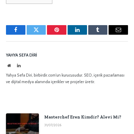
Facebook
Twitter
Pinterest'in
LinkedIn
Tumblr
E-
posta
YAHYA SEFA DIRI
İnternet
LinkedIn
sitesi
Yahya Sefa Diri, birbirdir.com'un kurucusudur. SEO, içerik pazarlaması
ve dijital medya alanında içerikler ve projeler üretir.
Masterchef Eren Kimdir? Alevi Mi?
31/07/2026