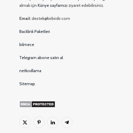
almak için
Künye sayfamızı
ziyaret edebilirsiniz.
Email:
destek@birbirdir.com
Backlink Paketleri
bilmece
Telegram abone satın al
netkodlama
Sitemap
X
Pinterest'in
LinkedIn
Telgraf
(Twitter)