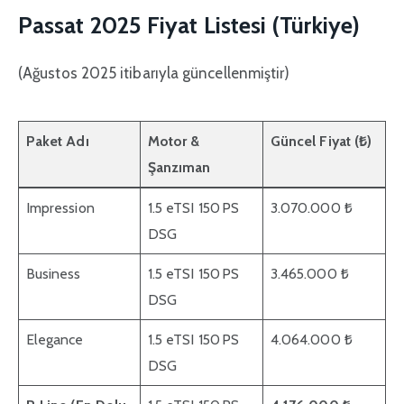
Passat 2025 Fiyat Listesi (Türkiye)
(Ağustos 2025 itibarıyla güncellenmiştir)
Paket Adı
Motor &
Güncel Fiyat (₺)
Şanzıman
Impression
1.5 eTSI 150 PS
3.070.000 ₺
DSG
Business
1.5 eTSI 150 PS
3.465.000 ₺
DSG
Elegance
1.5 eTSI 150 PS
4.064.000 ₺
DSG