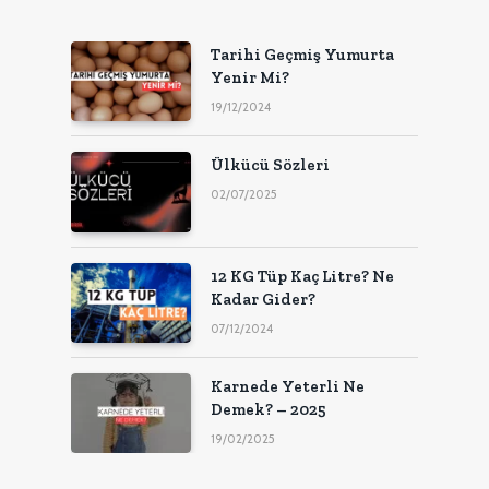
Tarihi Geçmiş Yumurta
Yenir Mi?
19/12/2024
Ülkücü Sözleri
02/07/2025
12 KG Tüp Kaç Litre? Ne
Kadar Gider?
07/12/2024
Karnede Yeterli Ne
Demek? – 2025
19/02/2025