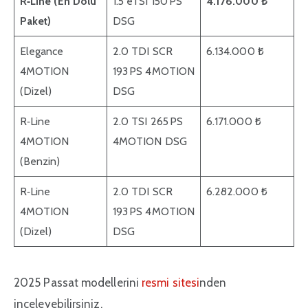
R‑Line (En Dolu
1.5 eTSI 150 PS
4.176.000 ₺
Paket)
DSG
Elegance
2.0 TDI SCR
6.134.000 ₺
4MOTION
193 PS 4MOTION
(Dizel)
DSG
R‑Line
2.0 TSI 265 PS
6.171.000 ₺
4MOTION
4MOTION DSG
(Benzin)
R‑Line
2.0 TDI SCR
6.282.000 ₺
4MOTION
193 PS 4MOTION
(Dizel)
DSG
2025 Passat modellerini
resmi sitesi
nden
inceleyebilirsiniz.