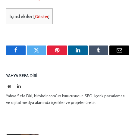
İçindekiler
[
Göster
]
Facebook
Twitter
Pinterest'in
LinkedIn
Tumblr
E-
posta
YAHYA SEFA DIRI
İnternet
LinkedIn
sitesi
Yahya Sefa Diri, birbirdir.com'un kurucusudur. SEO, içerik pazarlaması
ve dijital medya alanında içerikler ve projeler üretir.