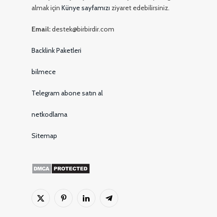
almak için
Künye sayfamızı
ziyaret edebilirsiniz.
Email:
destek@birbirdir.com
Backlink Paketleri
bilmece
Telegram abone satın al
netkodlama
Sitemap
X
Pinterest'in
LinkedIn
Telgraf
(Twitter)