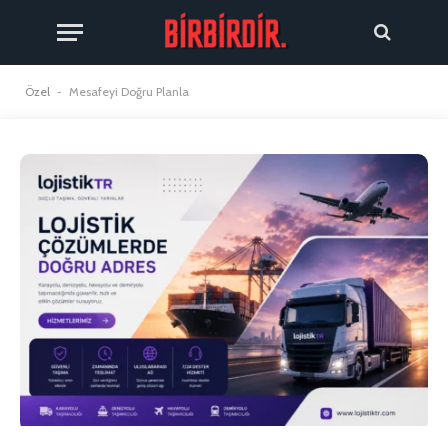
Özel
-
Mesafeyi Doğru Planla