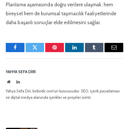
Planlama aşamasında doğru verilere ulaşmak, hem
bireysel hem de kurumsal taşımacılık faaliyetlerinde
daha başarılı sonuçlar elde edilmesini sağlar.
Facebook
Twitter
Pinterest'in
LinkedIn
Tumblr
E-
posta
YAHYA SEFA DIRI
İnternet
LinkedIn
sitesi
Yahya Sefa Diri, birbirdir.com'un kurucusudur. SEO, içerik pazarlaması
ve dijital medya alanında içerikler ve projeler üretir.