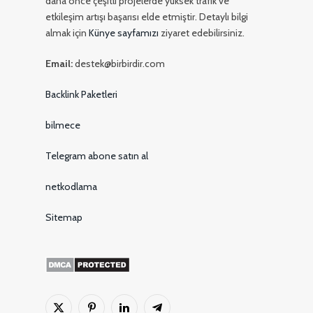
daha önce çeşitli projelerde yüksek trafik ve
etkileşim artışı başarısı elde etmiştir. Detaylı bilgi
almak için
Künye sayfamızı
ziyaret edebilirsiniz.
Email:
destek@birbirdir.com
Backlink Paketleri
bilmece
Telegram abone satın al
netkodlama
Sitemap
X
Pinterest'in
LinkedIn
Telgraf