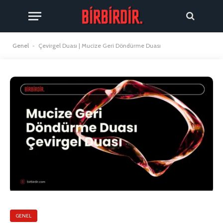
Genel
-
Çevirgel Duası | Mucize Geri Döndürme Duası
GENEL