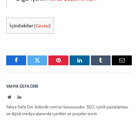
İçindekiler
[
Göster
]
Facebook
Twitter
Pinterest'in
LinkedIn
Tumblr
E-
posta
YAHYA SEFA DIRI
İnternet
LinkedIn
sitesi
Yahya Sefa Diri, birbirdir.com'un kurucusudur. SEO, içerik pazarlaması
ve dijital medya alanında içerikler ve projeler üretir.