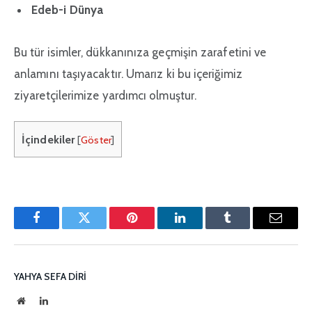
Edeb-i Dünya
Bu tür isimler, dükkanınıza geçmişin zarafetini ve
anlamını taşıyacaktır. Umarız ki bu içeriğimiz
ziyaretçilerimize yardımcı olmuştur.
İçindekiler
[
Göster
]
Facebook
Twitter
Pinterest'in
LinkedIn
Tumblr
E-
posta
YAHYA SEFA DIRI
İnternet
LinkedIn