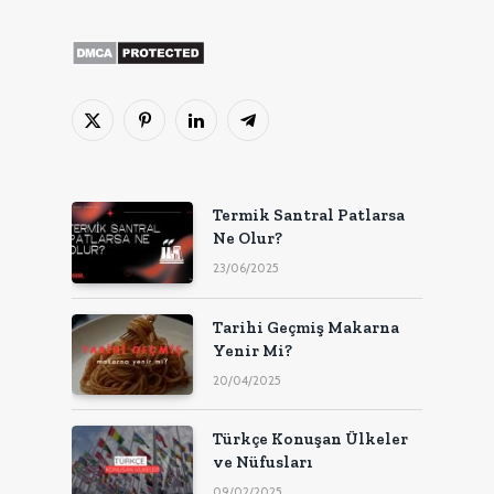
X
Pinterest'in
LinkedIn
Telgraf
(Twitter)
Termik Santral Patlarsa
Ne Olur?
23/06/2025
Tarihi Geçmiş Makarna
Yenir Mi?
20/04/2025
Türkçe Konuşan Ülkeler
ve Nüfusları
09/02/2025