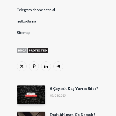
Telegram abone satın al
netkodlama
Sitemap
X
Pinterest'in
LinkedIn
Telgraf
(Twitter)
6 Çeyrek Kaç Yarım Eder?
07/06/2025
Dedublüman Ne Demek?