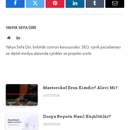
Facebook
Twitter
Pinterest'in
LinkedIn
Tumblr
E-
posta
YAHYA SEFA DIRI
İnternet
LinkedIn
sitesi
Yahya Sefa Diri, birbirdir.com'un kurucusudur. SEO, içerik pazarlaması
ve dijital medya alanında içerikler ve projeler üretir.
Masterchef Eren Kimdir? Alevi Mi?
31/07/2026
Dosya Boyutu Nasıl Küçültülür?
29/07/2026