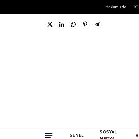
Hakkımızda
Kü
X
LinkedIn
WhatsApp
Pinterest'in
Telgraf
(Twitter)
SOSYAL
GENEL
TR
MEDYA