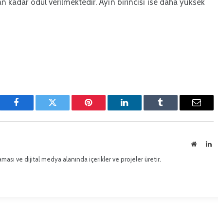
an kadar ödül verilmektedir. Ayın birincisi ise daha yüksek
Facebook
Twitter
Pinterest'in
LinkedIn
Tumblr
E-
posta
İnternet
Li
sitesi
ması ve dijital medya alanında içerikler ve projeler üretir.