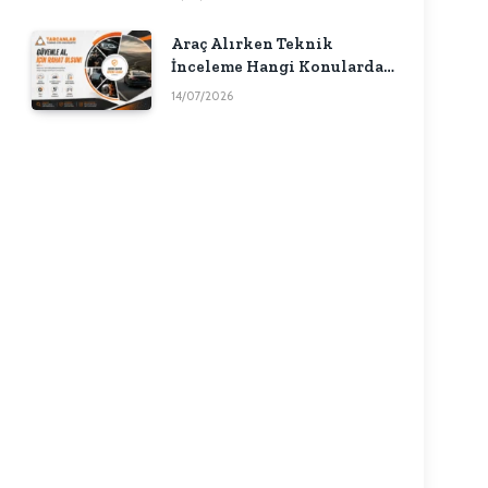
Araç Alırken Teknik
İnceleme Hangi Konularda
Fikir Verebilir?
14/07/2026