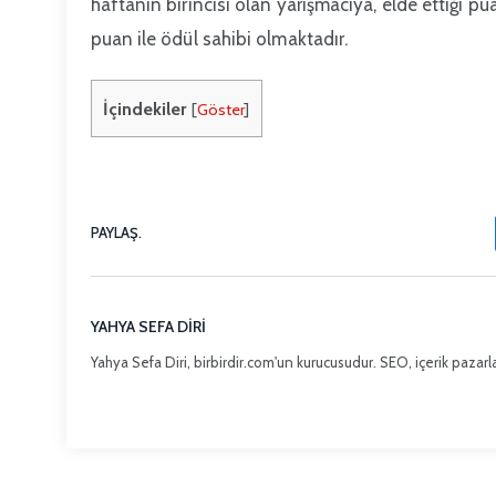
haftanın birincisi olan yarışmacıya, elde ettiği pu
puan ile ödül sahibi olmaktadır.
İçindekiler
[
Göster
]
PAYLAŞ.
YAHYA SEFA DIRI
Yahya Sefa Diri, birbirdir.com'un kurucusudur. SEO, içerik pazarla