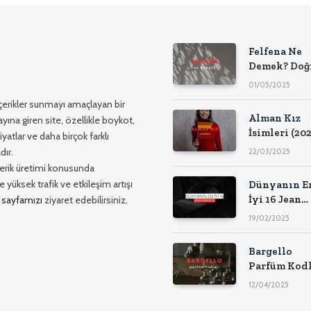
Felfena Ne
Demek? Doğ
Anlamı
01/05/2025
 içerikler sunmayı amaçlayan bir
Alman Kız
yına giren site, özellikle boykot,
İsimleri (202
yatlar ve daha birçok farklı
dır.
22/03/2025
içerik üretimi konusunda
 yüksek trafik ve etkileşim artışı
Dünyanın E
İyi 16 Jean
 sayfamızı
ziyaret edebilirsiniz.
Markası
19/02/2025
Bargello
Parfüm Kodl
(Tam Liste) –
12/04/2025
2025