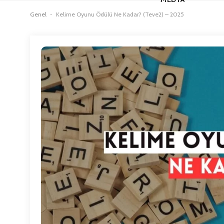
Genel
-
Kelime Oyunu Ödülü Ne Kadar? (Teve2) – 2025