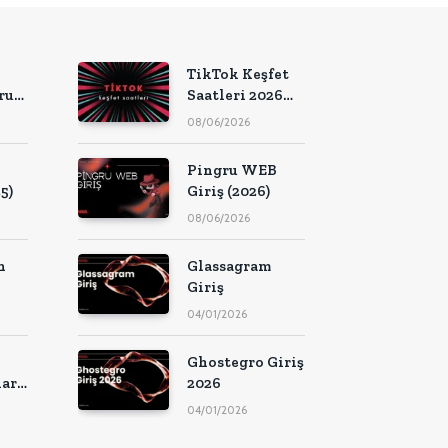
TikTok Keşfet
ru
Saatleri 2026
(Güncel Liste)
08/06/2026
Pingru WEB
5)
Giriş (2026)
08/06/2026
n
Glassagram
Giriş
04/01/2026
Ghostegro Giriş
arı
2026
04/01/2026