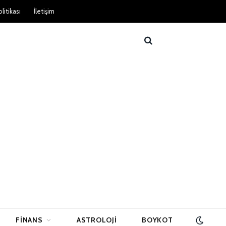
litikası
İletişim
FINANS
ASTROLOJI
BOYKOT