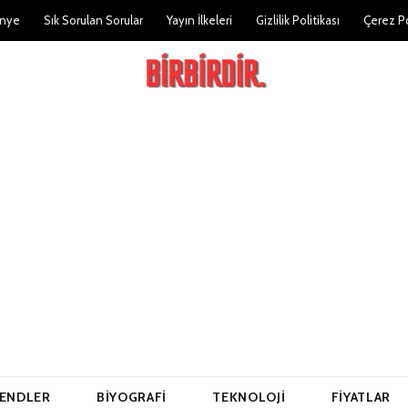
nye
Sık Sorulan Sorular
Yayın İlkeleri
Gizlilik Politikası
Çerez Po
ENDLER
BIYOGRAFI
TEKNOLOJI
FIYATLAR