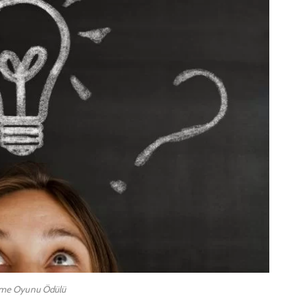
ime Oyunu Ödülü