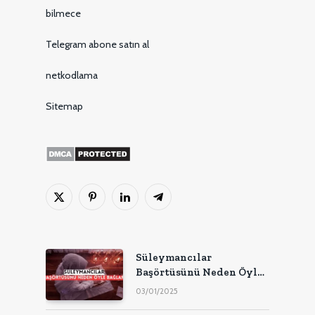
bilmece
Telegram abone satın al
netkodlama
Sitemap
X
Pinterest'in
LinkedIn
Telgraf
(Twitter)
Süleymancılar
Başörtüsünü Neden Öyle
Bağlar?
03/01/2025