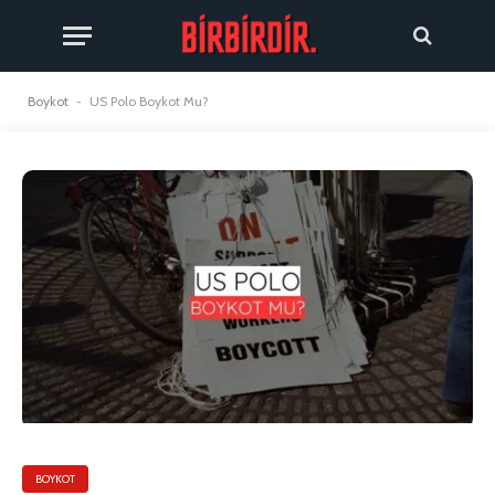
Boykot
-
US Polo Boykot Mu?
BOYKOT