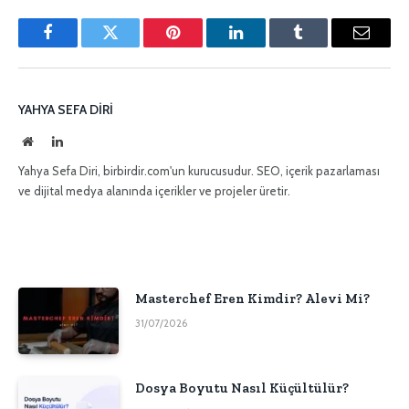
Facebook
Twitter
Pinterest'in
LinkedIn
Tumblr
E-
posta
YAHYA SEFA DIRI
İnternet
LinkedIn
sitesi
Yahya Sefa Diri, birbirdir.com'un kurucusudur. SEO, içerik pazarlaması
ve dijital medya alanında içerikler ve projeler üretir.
Masterchef Eren Kimdir? Alevi Mi?
31/07/2026
Dosya Boyutu Nasıl Küçültülür?