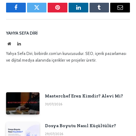
Facebook
Twitter
Pinterest'in
LinkedIn
Tumblr
E-
posta
YAHYA SEFA DIRI
İnternet
LinkedIn
sitesi
Yahya Sefa Diri, birbirdir.com'un kurucusudur. SEO, içerik pazarlaması
ve dijital medya alanında içerikler ve projeler üretir.
Masterchef Eren Kimdir? Alevi Mi?
31/07/2026
Dosya Boyutu Nasıl Küçültülür?
29/07/2026