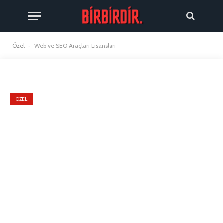
Özel
-
Web ve SEO Araçları Lisansları
ÖZEL