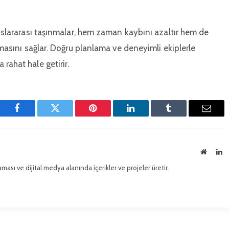
luslararası taşınmalar, hem zaman kaybını azaltır hem de
ılmasını sağlar. Doğru planlama ve deneyimli ekiplerle
rahat hale getirir.
Facebook
Twitter
Pinterest'in
LinkedIn
Tumblr
E-
posta
İnternet
Li
sitesi
ması ve dijital medya alanında içerikler ve projeler üretir.