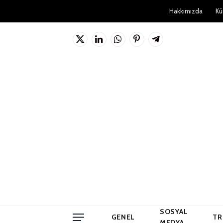
Hakkımızda
Kü
X
LinkedIn
WhatsApp
Pinterest'in
Telgraf
(Twitter)
SOSYAL
GENEL
TR
MEDYA