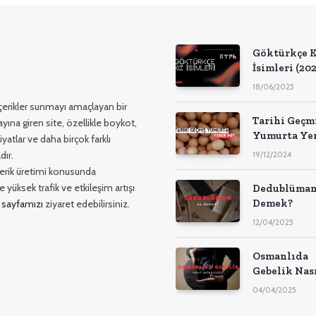
Göktürkçe K
İsimleri (202
18/06/2025
 içerikler sunmayı amaçlayan bir
Tarihi Geçm
yına giren site, özellikle boykot,
Yumurta Ye
yatlar ve daha birçok farklı
Mi?
dır.
19/12/2024
içerik üretimi konusunda
 yüksek trafik ve etkileşim artışı
Dedublüman
Demek?
 sayfamızı
ziyaret edebilirsiniz.
12/04/2025
Osmanlıda
Gebelik Nas
Anlaşılırdı?
04/04/2025
Eski Usul
Gebelik Test