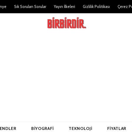
nye
Sık Sorulan Sorular
Yayın İlkeleri
Gizlilik Politikası
Çerez Po
ENDLER
BIYOGRAFI
TEKNOLOJI
FIYATLAR