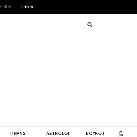
litikası
İletişim
FINANS
ASTROLOJI
BOYKOT