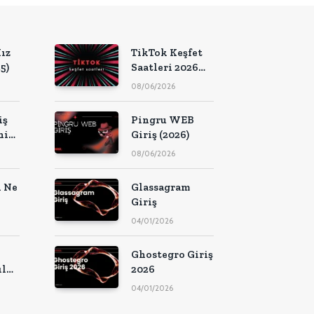
ız
TikTok Keşfet
5)
Saatleri 2026
(Güncel Liste)
08/06/2026
iş
Pingru WEB
nir
Giriş (2026)
08/06/2026
 Ne
Glassagram
Giriş
04/01/2026
Ghostegro Giriş
ıl
2026
04/01/2026
leri