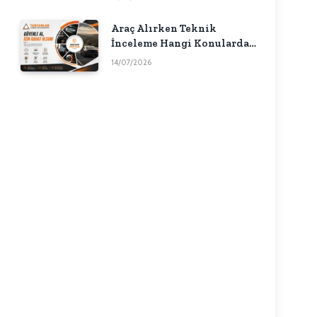
Araç Alırken Teknik
İnceleme Hangi Konularda
Fikir Verebilir?
14/07/2026