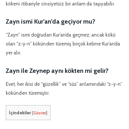
kökeni itibariyle cinsiyetsiz bir anlam da taşıyabilir.
Zayn ismi Kur’an’da geçiyor mu?
“Zayn” ismi doğrudan Kur’an’da geçmez; ancak kökü
olan “z-y-n” kökünden türemiş birçok kelime Kur’an’da
yer alır.
Zayn ile Zeynep aynı kökten mi gelir?
Evet, her ikisi de “güzellik” ve “süs” anlamındaki “z-y-n”
kökünden türemiştir.
İçindekiler
[
Göster
]