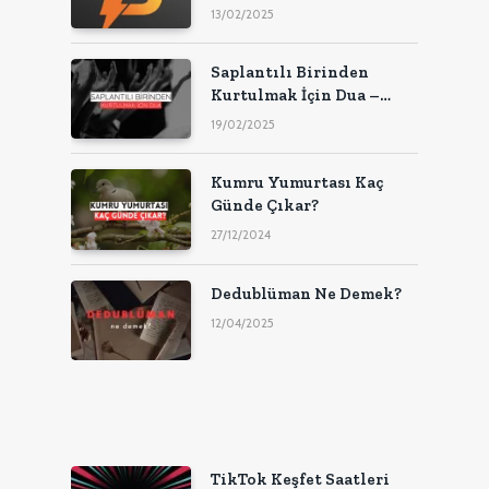
Uzman!
13/02/2025
Saplantılı Birinden
Kurtulmak İçin Dua –
2025
19/02/2025
Kumru Yumurtası Kaç
Günde Çıkar?
27/12/2024
Dedublüman Ne Demek?
12/04/2025
TikTok Keşfet Saatleri