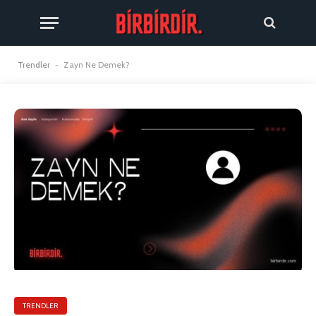
Trendler
-
Zayn Ne Demek?
TRENDLER