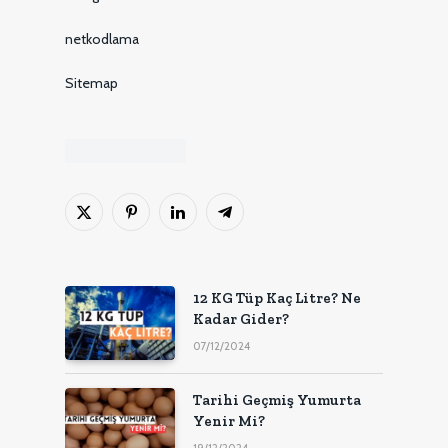
netkodlama
Sitemap
X
Pinterest'in
LinkedIn
Telgraf
(Twitter)
12 KG Tüp Kaç Litre? Ne
Kadar Gider?
07/12/2024
Tarihi Geçmiş Yumurta
Yenir Mi?
19/12/2024