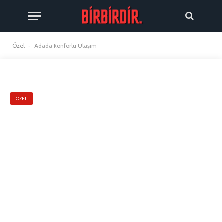
Özel
-
Adada Konforlu Ulaşım
ÖZEL