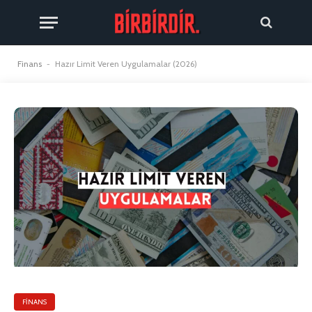
Finans
-
Hazır Limit Veren Uygulamalar (2026)
FINANS