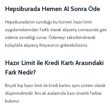
Hepsiburada Hemen Al Sonra Öde
Hepsiburada’nın sunduğu bu hizmet, hazır limit
uygulamalarından farklı olarak alışveriş sonrasında geri
ödeme esnekliği sunar. Ödemeyi taksitlendirerek
kolaylıkla alışveriş ihtiyacınızı giderebilirsiniz.
Hazır Limit ile Kredi Kartı Arasındaki
Fark Nedir?
Birçok kişi hazır limit ile kredi kartını aynı sistem olarak
düşünmektedir. Ancak aralarında bazı önemli farklar
bulunur.