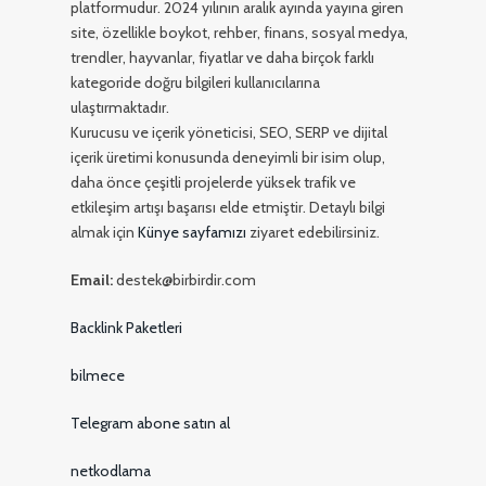
platformudur. 2024 yılının aralık ayında yayına giren
site, özellikle boykot, rehber, finans, sosyal medya,
trendler, hayvanlar, fiyatlar ve daha birçok farklı
kategoride doğru bilgileri kullanıcılarına
ulaştırmaktadır.
Kurucusu ve içerik yöneticisi, SEO, SERP ve dijital
içerik üretimi konusunda deneyimli bir isim olup,
daha önce çeşitli projelerde yüksek trafik ve
etkileşim artışı başarısı elde etmiştir. Detaylı bilgi
almak için
Künye sayfamızı
ziyaret edebilirsiniz.
Email:
destek@birbirdir.com
Backlink Paketleri
bilmece
Telegram abone satın al
netkodlama