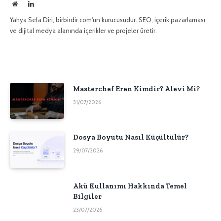
İnternet
LinkedIn
sitesi
Yahya Sefa Diri, birbirdir.com'un kurucusudur. SEO, içerik pazarlaması
ve dijital medya alanında içerikler ve projeler üretir.
Masterchef Eren Kimdir? Alevi Mi?
31/07/2026
Dosya Boyutu Nasıl Küçültülür?
29/07/2026
Akü Kullanımı Hakkında Temel
Bilgiler
23/07/2026