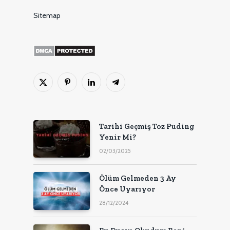
Sitemap
X
Pinterest'in
LinkedIn
Telgraf
(Twitter)
Tarihi Geçmiş Toz Puding
Yenir Mi?
02/03/2025
Ölüm Gelmeden 3 Ay
Önce Uyarıyor
28/12/2024