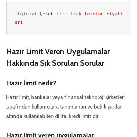
İlginizi Çekebilir: 
Irak Telefon Fiyatl
arı
Hazır Limit Veren Uygulamalar
Hakkında Sık Sorulan Sorular
Hazır limit nedir?
Hazır limit, bankalar veya finansal teknoloji şirketleri
tarafından kullanıcılara tanımlanan ve belirli şartlar
altında kullanılabilen dijital kredi limitidir.
Hazır limit veren uygulamalar