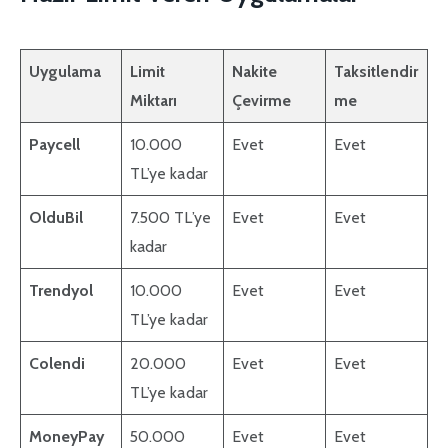
Uygulama
Limit
Nakite
Taksitlendir
Miktarı
Çevirme
me
Paycell
10.000
Evet
Evet
TL’ye kadar
OlduBil
7.500 TL’ye
Evet
Evet
kadar
Trendyol
10.000
Evet
Evet
TL’ye kadar
Colendi
20.000
Evet
Evet
TL’ye kadar
MoneyPay
50.000
Evet
Evet