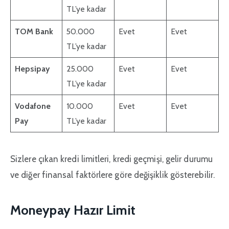
TL’ye kadar
TOM Bank
50.000
Evet
Evet
TL’ye kadar
Hepsipay
25.000
Evet
Evet
TL’ye kadar
Vodafone
10.000
Evet
Evet
Pay
TL’ye kadar
Sizlere çıkan kredi limitleri, kredi geçmişi, gelir durumu
ve diğer finansal faktörlere göre değişiklik gösterebilir.
Moneypay Hazır Limit