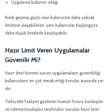
Uygulama kullanım sıklığı
Kredi geçmişi güçlü olan kullanıcılar daha yüksek
limitlere ulaşabilirken, yeni kullanıcılar başlangıçta
daha düşük limitlerle karşılaşabilir.
Hazır Limit Veren Uygulamalar
Güvenilir Mi?
Hazır limit hizmeti sunan uygulamaların güvenilirliği
kullanıcıların en çok merak ettiği konular arasında yer
alır.
Türkiye’de faaliyet gösteren lisanslı finans kuruluşları
ve ödeme kuruluşları tarafından sunulan hazır limit