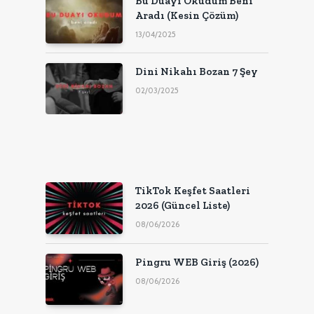
Bu Duayı Okudum Beni
Aradı (Kesin Çözüm)
13/04/2025
Dini Nikahı Bozan 7 Şey
02/03/2025
TikTok Keşfet Saatleri
2026 (Güncel Liste)
08/06/2026
Pingru WEB Giriş (2026)
08/06/2026