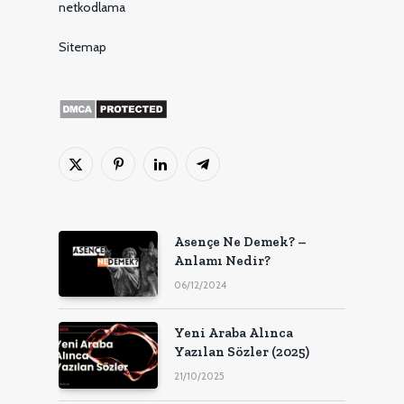
netkodlama
Sitemap
X
Pinterest'in
LinkedIn
Telgraf
(Twitter)
Asençe Ne Demek? –
Anlamı Nedir?
06/12/2024
Yeni Araba Alınca
Yazılan Sözler (2025)
21/10/2025