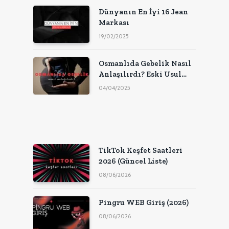
Dünyanın En İyi 16 Jean
Markası
19/02/2025
Osmanlıda Gebelik Nasıl
Anlaşılırdı? Eski Usul
Gebelik Testleri
04/04/2025
TikTok Keşfet Saatleri
2026 (Güncel Liste)
08/06/2026
Pingru WEB Giriş (2026)
08/06/2026