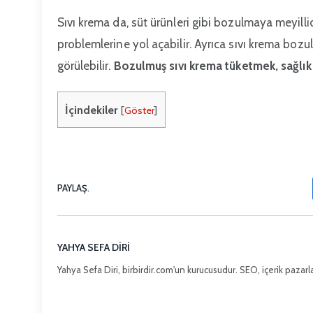
Sıvı krema da, süt ürünleri gibi bozulmaya meyillid
problemlerine yol açabilir. Ayrıca sıvı krema bozuld
görülebilir.
Bozulmuş sıvı krema tüketmek, sağlık aç
İçindekiler
[
Göster
]
PAYLAŞ.
YAHYA SEFA DIRI
Yahya Sefa Diri, birbirdir.com'un kurucusudur. SEO, içerik pazarla