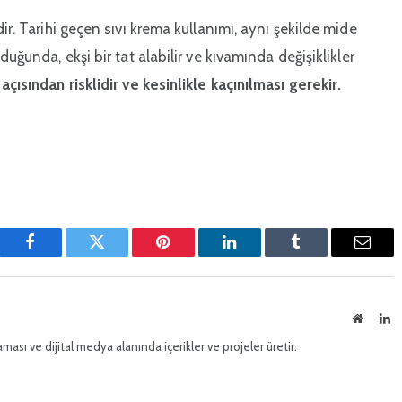
ir. Tarihi geçen sıvı krema kullanımı, aynı şekilde mide
uğunda, ekşi bir tat alabilir ve kıvamında değişiklikler
ısından risklidir ve kesinlikle kaçınılması gerekir.
Facebook
Twitter
Pinterest'in
LinkedIn
Tumblr
E-
posta
İnternet
Li
sitesi
ması ve dijital medya alanında içerikler ve projeler üretir.