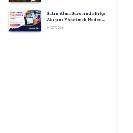
Satın Alma Sürecinde Bilgi
Akışını Yönetmek Neden
Önemlidir?
14/07/2026