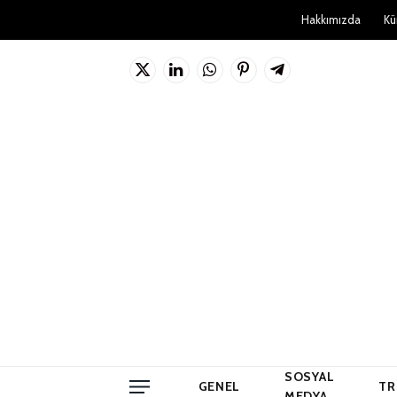
Hakkımızda
Kü
X
LinkedIn
WhatsApp
Pinterest'in
Telgraf
(Twitter)
SOSYAL
GENEL
TR
MEDYA