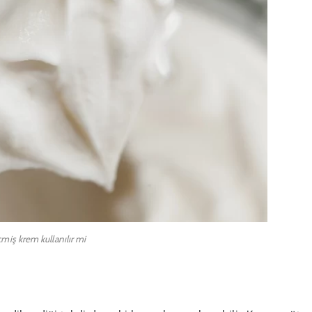
çmiş krem kullanılır mi