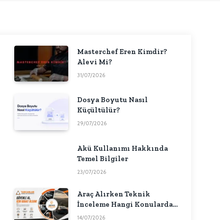
Masterchef Eren Kimdir?
Alevi Mi?
31/07/2026
Dosya Boyutu Nasıl
Küçültülür?
29/07/2026
Akü Kullanımı Hakkında
Temel Bilgiler
23/07/2026
Araç Alırken Teknik
İnceleme Hangi Konularda
Fikir Verebilir?
14/07/2026