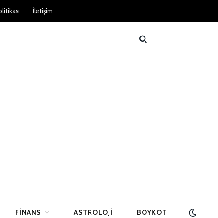
litikası
İletişim
FINANS
ASTROLOJI
BOYKOT