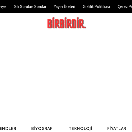
nye
Sık Sorulan Sorular
Yayın İlkeleri
Gizlilik Politikası
Çerez Po
ENDLER
BIYOGRAFI
TEKNOLOJI
FIYATLAR