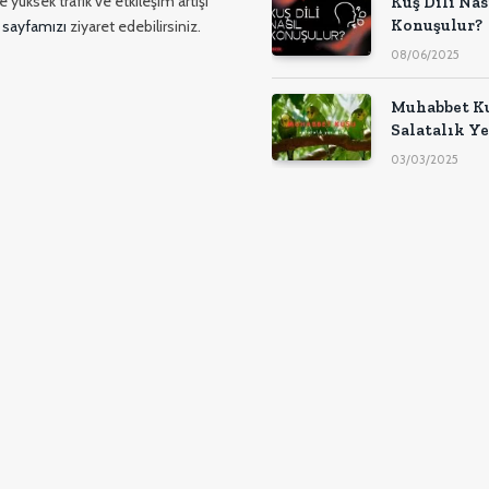
 yüksek trafik ve etkileşim artışı
Kuş Dili Nas
Konuşulur?
 sayfamızı
ziyaret edebilirsiniz.
08/06/2025
Muhabbet K
Salatalık Ye
Mi?
03/03/2025