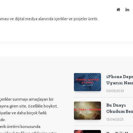
İnternet
Li
sitesi
ması ve dijital medya alanında içerikler ve projeler üretir.
iPhone Dep
Uyarısı Nas
Açılır?
01/05/2025
 içerikler sunmayı amaçlayan bir
Bu Duayı
yına giren site, özellikle boykot,
Okudum Ben
yatlar ve daha birçok farklı
Aradı (Kesi
dır.
13/04/2025
Çözüm)
içerik üretimi konusunda