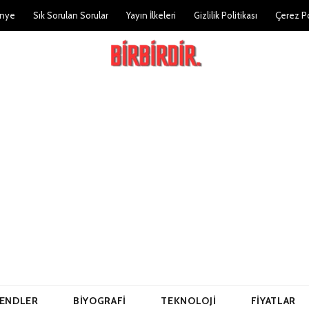
nye
Sık Sorulan Sorular
Yayın İlkeleri
Gizlilik Politikası
Çerez Po
ENDLER
BIYOGRAFI
TEKNOLOJI
FIYATLAR