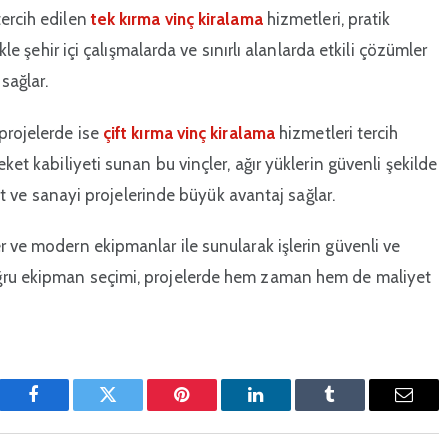
tercih edilen
tek kırma vinç kiralama
hizmetleri, pratik
kle şehir içi çalışmalarda ve sınırlı alanlarda etkili çözümler
sağlar.
projelerde ise
çift kırma vinç kiralama
hizmetleri tercih
ket kabiliyeti sunan bu vinçler, ağır yüklerin güvenli şekilde
aat ve sanayi projelerinde büyük avantaj sağlar.
r ve modern ekipmanlar ile sunularak işlerin güvenli ve
oğru ekipman seçimi, projelerde hem zaman hem de maliyet
Facebook
Twitter
Pinterest'in
LinkedIn
Tumblr
E-
posta