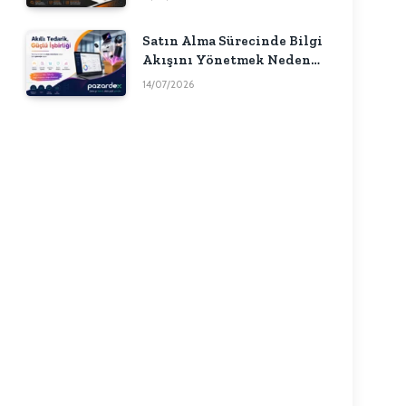
Satın Alma Sürecinde Bilgi
Akışını Yönetmek Neden
Önemlidir?
14/07/2026