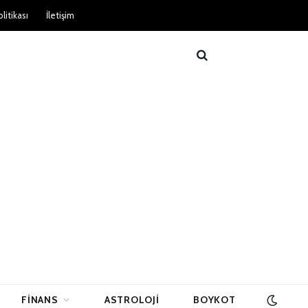
litikası
İletişim
FINANS
ASTROLOJI
BOYKOT