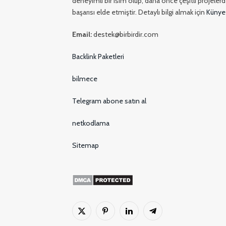
deneyimli bir isim olup, daha önce çeşitli projelerde
başarısı elde etmiştir. Detaylı bilgi almak için
Künye
Email:
destek@birbirdir.com
Backlink Paketleri
bilmece
Telegram abone satın al
netkodlama
Sitemap
X
Pinterest'in
LinkedIn
Telgraf
(Twitter)