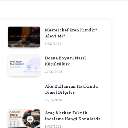
Masterchef Eren Kimdir?
Alevi Mi?
31/07/2026
Dosya Boyutu Nasıl
Küçültülür?
29/07/2026
Akü Kullanımı Hakkında
Temel Bilgiler
23/07/2026
Araç Alırken Teknik
İnceleme Hangi Konularda
Fikir Verebilir?
14/07/2026