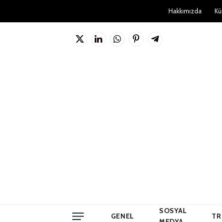
Hakkımızda
Kü
X
LinkedIn
WhatsApp
Pinterest'in
Telgraf
(Twitter)
SOSYAL
GENEL
TR
MEDYA