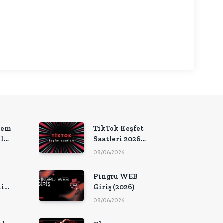
nkedIn
rem
TikTok Keşfet
ıl
Saatleri 2026
(Güncel Liste)
08/06/2026
Pingru WEB
i
Giriş (2026)
n
08/06/2026