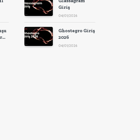
ıl
Glassagram
Giriş
04/01/2026
uşu
Ghostegro Giriş
r
2026
04/01/2026