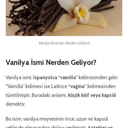
Vanilya Aroması Nerden Geliyor
Vanilya İsmi Nerden Geliyor?
Vanilya ismi,
İspanyolca “vainilla”
kelimesinden gelir.
“Vainilla” kelimesi ise Latince
“vagina”
kelimesinden
türetilmiştir. Buradaki anlamı,
küçük kılıf veya kapsül
demektir.
Bu isim, vanilya meyvesinin ince, uzun ve kapsül
şeklinde olmasından dolayı verilmiştir.
Aztekler ve