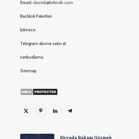
Email:
destek@birbirdir.com
Backlink Paketleri
bilmece
Telegram abone satın al
netkodlama
Sitemap
X
Pinterest'in
LinkedIn
Telgraf
(Twitter)
Rüyada Rakam Görmek