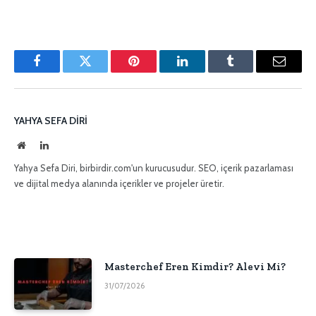
Facebook
Twitter
Pinterest'in
LinkedIn
Tumblr
E-
posta
YAHYA SEFA DIRI
İnternet
LinkedIn
sitesi
Yahya Sefa Diri, birbirdir.com'un kurucusudur. SEO, içerik pazarlaması
ve dijital medya alanında içerikler ve projeler üretir.
Masterchef Eren Kimdir? Alevi Mi?
31/07/2026