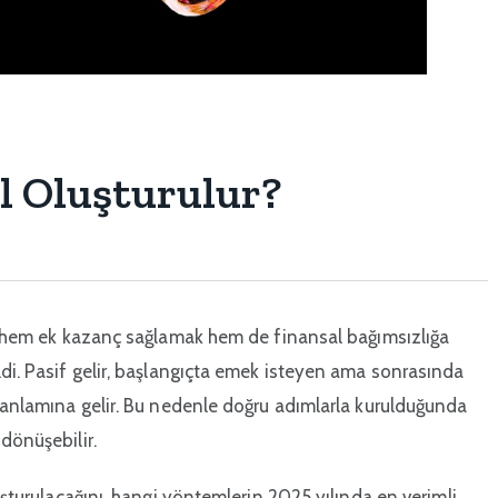
ıl Oluşturulur?
rda hem ek kazanç sağlamak hem de finansal bağımsızlığa
ldi. Pasif gelir, başlangıçta emek isteyen ama sonrasında
r anlamına gelir. Bu nedenle doğru adımlarla kurulduğunda
dönüşebilir.
luşturulacağını, hangi yöntemlerin 2025 yılında en verimli