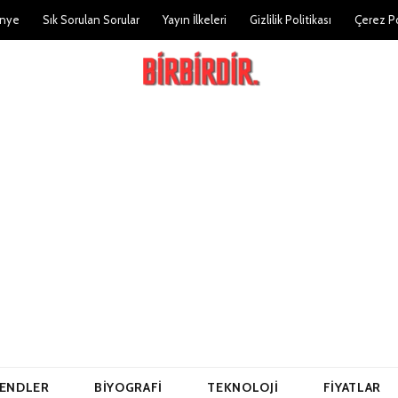
nye
Sık Sorulan Sorular
Yayın İlkeleri
Gizlilik Politikası
Çerez Po
ENDLER
BIYOGRAFI
TEKNOLOJI
FIYATLAR