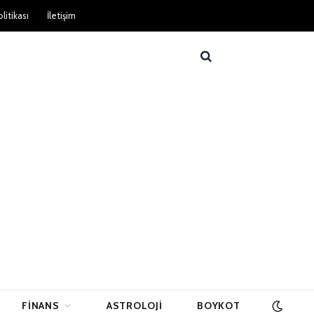
litikası
İletişim
FINANS
ASTROLOJI
BOYKOT