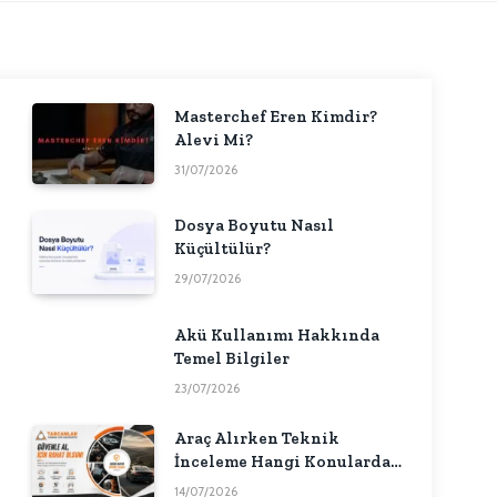
Masterchef Eren Kimdir?
Alevi Mi?
31/07/2026
Dosya Boyutu Nasıl
Küçültülür?
29/07/2026
Akü Kullanımı Hakkında
Temel Bilgiler
23/07/2026
Araç Alırken Teknik
İnceleme Hangi Konularda
Fikir Verebilir?
14/07/2026