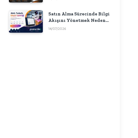
Satın Alma Sürecinde Bilgi
Akışını Yönetmek Neden
Önemlidir?
14/07/2026