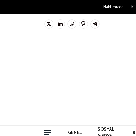
Hakkımızda
Kü
X
LinkedIn
WhatsApp
Pinterest'in
Telgraf
(Twitter)
SOSYAL
GENEL
TR
MEDYA