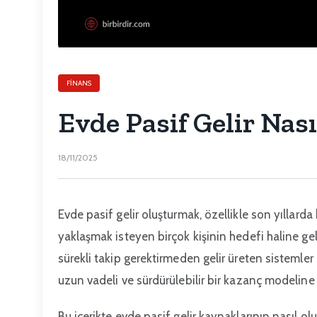
FINANS
Evde Pasif Gelir Nas
18/11/2025
Evde pasif gelir oluşturmak, özellikle son yılla
yaklaşmak isteyen birçok kişinin hedefi haline ge
sürekli takip gerektirmeden gelir üreten sistemle
uzun vadeli ve sürdürülebilir bir kazanç modeline 
Bu içerikte evde pasif gelir kaynaklarının nasıl o