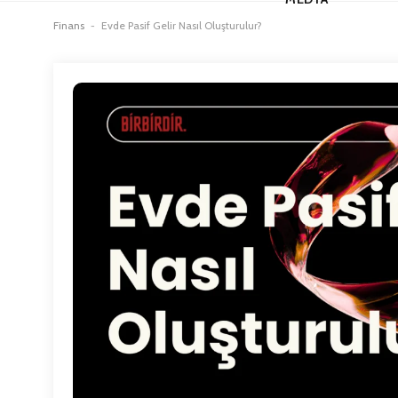
Finans
-
Evde Pasif Gelir Nasıl Oluşturulur?