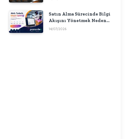
Satın Alma Sürecinde Bilgi
Akışını Yönetmek Neden
Önemlidir?
14/07/2026