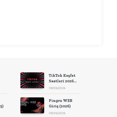
nkedIn
TikTok Keşfet
Saatleri 2026
çin
(Güncel Liste)
08/06/2026
Pingru WEB
5)
Giriş (2026)
08/06/2026