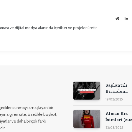
posta
İnternet
Li
sitesi
ması ve dijital medya alanında içerikler ve projeler üretir.
Saplantılı
Birinden
Kurtulmak İ
19/02/2025
Dua – 2025
 içerikler sunmayı amaçlayan bir
Alman Kız
yına giren site, özellikle boykot,
İsimleri (202
yatlar ve daha birçok farklı
dır.
22/03/2025