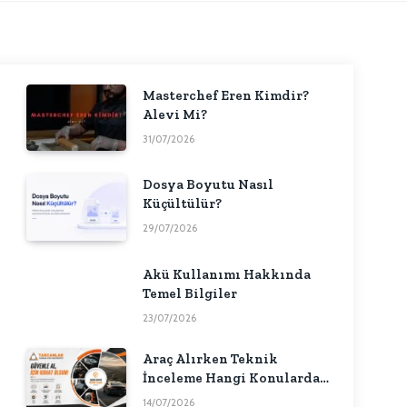
Masterchef Eren Kimdir?
Alevi Mi?
31/07/2026
Dosya Boyutu Nasıl
Küçültülür?
29/07/2026
Akü Kullanımı Hakkında
Temel Bilgiler
23/07/2026
Araç Alırken Teknik
İnceleme Hangi Konularda
Fikir Verebilir?
14/07/2026