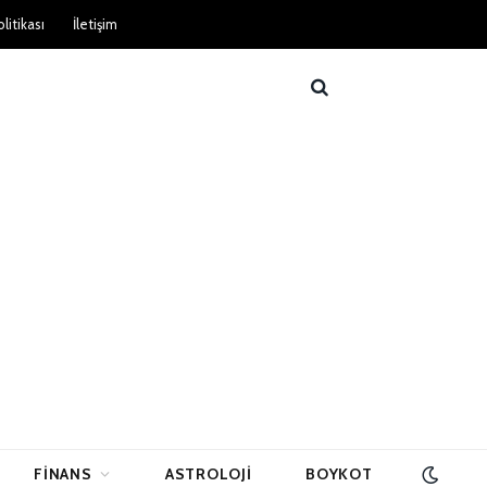
litikası
İletişim
FINANS
ASTROLOJI
BOYKOT