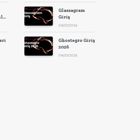
Glassagram
ıl
Giriş
04/01/2026
leri
eri
Ghostegro Giriş
2026
04/01/2026