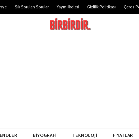
nye
Sık Sorulan Sorular
Yayın İlkeleri
Gizlilik Politikası
Çerez Po
ENDLER
BIYOGRAFI
TEKNOLOJI
FIYATLAR