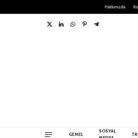
Hakkımızda
Kü
X
LinkedIn
WhatsApp
Pinterest'in
Telgraf
(Twitter)
SOSYAL
GENEL
TR
MEDYA