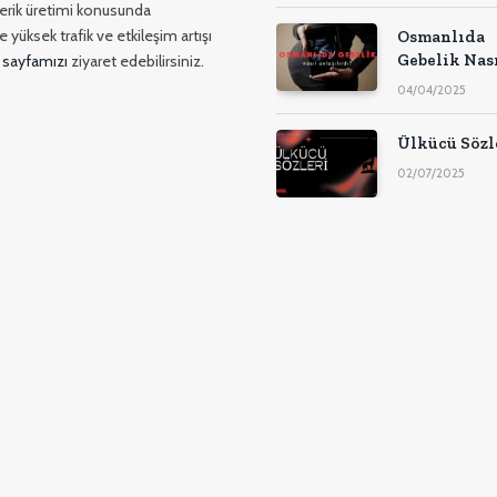
içerik üretimi konusunda
 yüksek trafik ve etkileşim artışı
Osmanlıda
Gebelik Nas
 sayfamızı
ziyaret edebilirsiniz.
Anlaşılırdı?
04/04/2025
Eski Usul
Gebelik Test
Ülkücü Sözl
02/07/2025