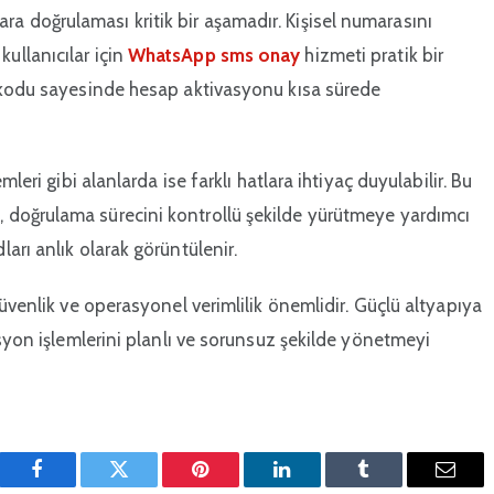
 doğrulaması kritik bir aşamadır. Kişisel numarasını
ullanıcılar için
WhatsApp sms onay
hizmeti pratik bir
a kodu sayesinde hesap aktivasyonu kısa sürede
leri gibi alanlarda ise farklı hatlara ihtiyaç duyulabilir. Bu
 doğrulama sürecini kontrollü şekilde yürütmeye yardımcı
arı anlık olarak görüntülenir.
üvenlik ve operasyonel verimlilik önemlidir. Güçlü altyapıya
asyon işlemlerini planlı ve sorunsuz şekilde yönetmeyi
Facebook
Twitter
Pinterest'in
LinkedIn
Tumblr
E-