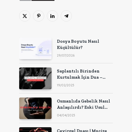
X
Pinterest'in
LinkedIn
Telgraf
(Twitter)
Dosya Boyutu Nasıl
Küçültülür?
29/07/2026
Saplantılı Birinden
Kurtulmak İçin Dua –
2025
19/02/2025
Osmanlıda Gebelik Nasıl
Anlaşılırdı? Eski Usul
Gebelik Testleri
04/04/2025
Çevirgel Duası | Mucize