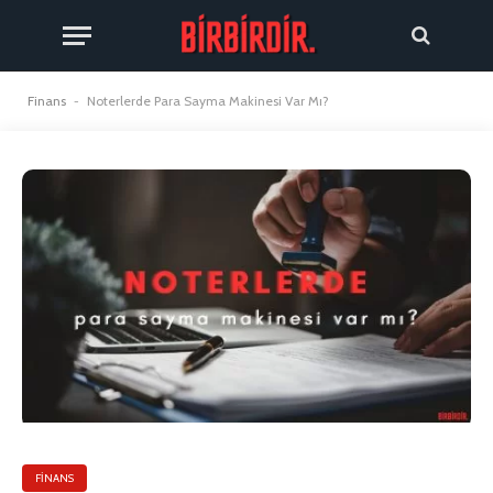
Finans
-
Noterlerde Para Sayma Makinesi Var Mı?
FINANS