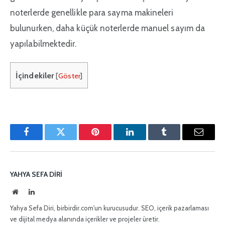
noterlerde genellikle para sayma makineleri
bulunurken, daha küçük noterlerde manuel sayım da
yapılabilmektedir.
İçindekiler
[
Göster
]
Facebook
Twitter
Pinterest'in
LinkedIn
Tumblr
E-
posta
YAHYA SEFA DIRI
İnternet
LinkedIn
sitesi
Yahya Sefa Diri, birbirdir.com'un kurucusudur. SEO, içerik pazarlaması
ve dijital medya alanında içerikler ve projeler üretir.