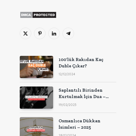
X
Pinterest'in
LinkedIn
Telgraf
(Twitter)
100’lük Rakıdan Kaç
Duble Çıkar?
12/12/2024
Saplantılı Birinden
Kurtulmak İçin Dua –
2025
19/02/2025
Osmanlıca Dükkan
İsimleri – 2025
28/12/2024