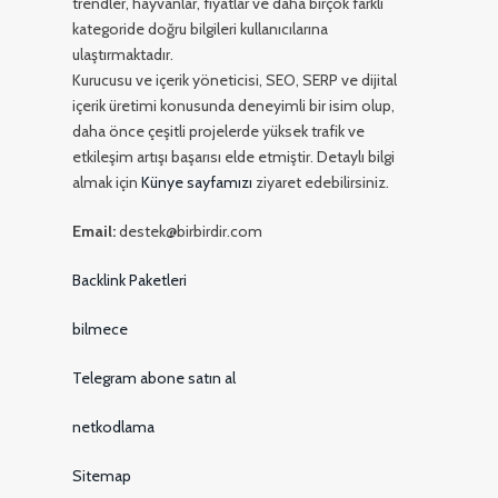
trendler, hayvanlar, fiyatlar ve daha birçok farklı
kategoride doğru bilgileri kullanıcılarına
ulaştırmaktadır.
Kurucusu ve içerik yöneticisi, SEO, SERP ve dijital
içerik üretimi konusunda deneyimli bir isim olup,
daha önce çeşitli projelerde yüksek trafik ve
etkileşim artışı başarısı elde etmiştir. Detaylı bilgi
almak için
Künye sayfamızı
ziyaret edebilirsiniz.
Email:
destek@birbirdir.com
Backlink Paketleri
bilmece
Telegram abone satın al
netkodlama
Sitemap