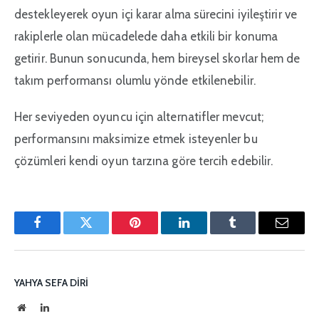
destekleyerek oyun içi karar alma sürecini iyileştirir ve
rakiplerle olan mücadelede daha etkili bir konuma
getirir. Bunun sonucunda, hem bireysel skorlar hem de
takım performansı olumlu yönde etkilenebilir.
Her seviyeden oyuncu için alternatifler mevcut;
performansını maksimize etmek isteyenler bu
çözümleri kendi oyun tarzına göre tercih edebilir.
Facebook
Twitter
Pinterest'in
LinkedIn
Tumblr
E-
posta
YAHYA SEFA DIRI
İnternet
LinkedIn