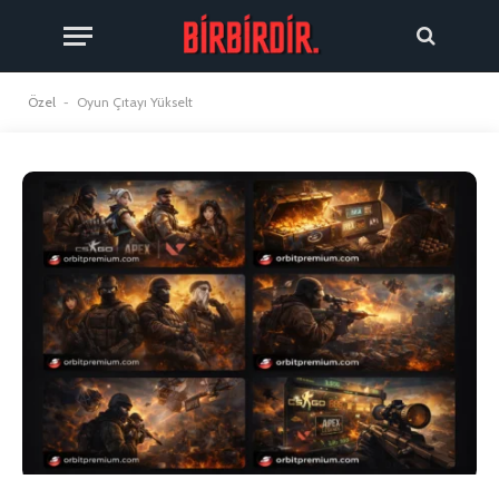
Özel
-
Oyun Çıtayı Yükselt