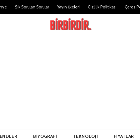
nye
Sık Sorulan Sorular
Yayın İlkeleri
Gizlilik Politikası
Çerez Po
ENDLER
BIYOGRAFI
TEKNOLOJI
FIYATLAR