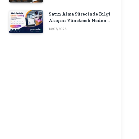
Satın Alma Sürecinde Bilgi
Akışını Yönetmek Neden
Önemlidir?
14/07/2026