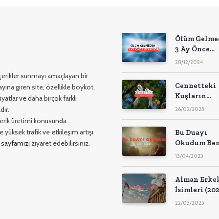
Ölüm Gelme
3 Ay Önce
Uyarıyor
28/12/2024
 içerikler sunmayı amaçlayan bir
Cennetteki
yına giren site, özellikle boykot,
Kuşların
yatlar ve daha birçok farklı
İsimleri
dır.
26/02/2025
içerik üretimi konusunda
 yüksek trafik ve etkileşim artışı
Bu Duayı
Okudum Ben
 sayfamızı
ziyaret edebilirsiniz.
Aradı (Kesi
13/04/2025
Çözüm)
Alman Erke
İsimleri (202
22/03/2025