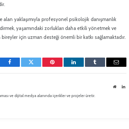
ir.
eze alan yaklaşımıyla profesyonel psikolojik danışmanlık
ndirmek, yaşamındaki zorlukları daha etkili yönetmek ve
 bireyler için uzman desteği önemli bir katkı sağlamaktadır.
Facebook
Twitter
Pinterest'in
LinkedIn
Tumblr
E-
posta
İnternet
Li
sitesi
ması ve dijital medya alanında içerikler ve projeler üretir.