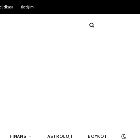
litikası
İletişim
FINANS
ASTROLOJI
BOYKOT