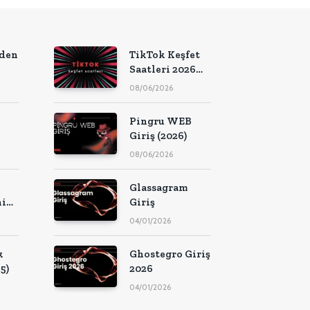
den
TikTok Keşfet
Saatleri 2026
(Güncel Liste)
08/06/2026
Pingru WEB
Giriş (2026)
08/06/2026
Glassagram
i
Giriş
n
04/01/2026
k
Ghostegro Giriş
5)
2026
04/01/2026