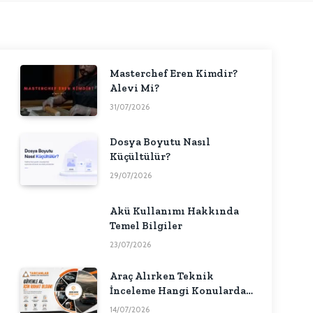
Masterchef Eren Kimdir?
Alevi Mi?
31/07/2026
Dosya Boyutu Nasıl
Küçültülür?
29/07/2026
Akü Kullanımı Hakkında
Temel Bilgiler
23/07/2026
Araç Alırken Teknik
İnceleme Hangi Konularda
Fikir Verebilir?
14/07/2026