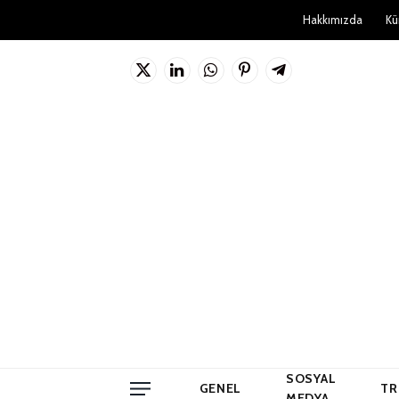
Hakkımızda
Kü
X
LinkedIn
WhatsApp
Pinterest'in
Telgraf
(Twitter)
SOSYAL
GENEL
TR
MEDYA