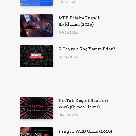
Proxy Çözümleri
19/12/2025
MEB Erişim Engeli
Kaldırma (2026)
09/06/2026
6 Çeyrek Kaç Yarım Eder?
07/06/2025
TikTok Keşfet Saatleri
2026 (Güncel Liste)
08/06/2026
Pingru WEB Giriş (2026)