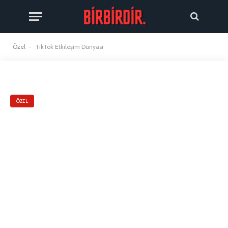
Özel
-
TikTok Etkileşim Dünyası
ÖZEL