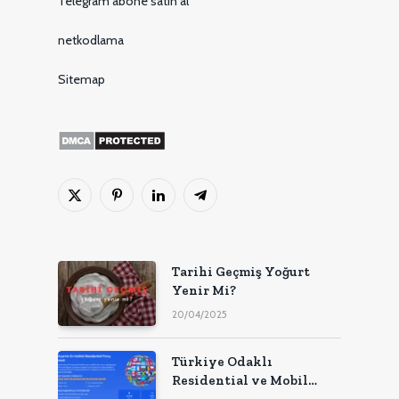
Telegram abone satın al
netkodlama
Sitemap
X
Pinterest'in
LinkedIn
Telgraf
(Twitter)
Tarihi Geçmiş Yoğurt
Yenir Mi?
20/04/2025
Türkiye Odaklı
Residential ve Mobil