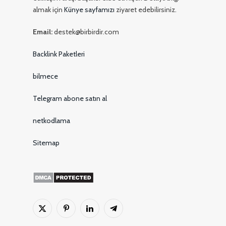
almak için
Künye sayfamızı
ziyaret edebilirsiniz.
Email:
destek@birbirdir.com
Backlink Paketleri
bilmece
Telegram abone satın al
netkodlama
Sitemap
X
Pinterest'in
LinkedIn
Telgraf
(Twitter)