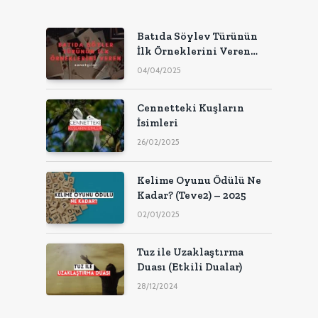
Batıda Söylev Türünün
İlk Örneklerini Veren
Sanatçılar
04/04/2025
Cennetteki Kuşların
İsimleri
26/02/2025
Kelime Oyunu Ödülü Ne
Kadar? (Teve2) – 2025
02/01/2025
Tuz ile Uzaklaştırma
Duası (Etkili Dualar)
28/12/2024