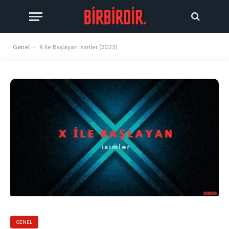
Genel
-
X ile Başlayan İsimler (2025)
GENEL