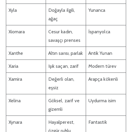
Xyla
Doğayla ilgili,
Yunanca
ağaç
Xiomara
Cesur kadın,
İspanyolca
savaşçı prenses
Xanthe
Altın sarısı, parlak
Antik Yunan
Xaria
Işık saçan, zarif
Modern türev
Xamira
Değerli olan,
Arapça kökenli
eşsiz
Xelina
Göksel, zarif ve
Uydurma isim
gizemli
Xynara
Hayalperest,
Fantastik
özgür ruhlu