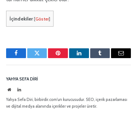
İçindekiler
[
Göster
]
Facebook
Twitter
Pinterest'in
LinkedIn
Tumblr
E-
posta
YAHYA SEFA DIRI
İnternet
LinkedIn
sitesi
Yahya Sefa Diri, birbirdir.com'un kurucusudur. SEO, içerik pazarlaması
ve dijital medya alanında içerikler ve projeler üretir.