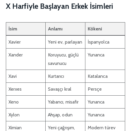
X Harfiyle Başlayan Erkek İsimleri
İsim
Anlamı
Kökeni
Xavier
Yeni ev, parlayan
İspanyolca
Xander
Koruyucu, güçlü
Yunanca
savunucu
Xavi
Kurtarıcı
Katalanca
Xerxes
Savaşçı kral
Persçe
Xeno
Yabancı, misafir
Yunanca
Xylon
Ahşap, odun
Yunanca
Ximian
Yeni çağrışım,
Modern türev