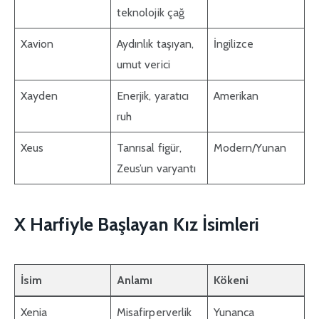
teknolojik çağ
Xavion
Aydınlık taşıyan,
İngilizce
umut verici
Xayden
Enerjik, yaratıcı
Amerikan
ruh
Xeus
Tanrısal figür,
Modern/Yunan
Zeus’un varyantı
X Harfiyle Başlayan Kız İsimleri
İsim
Anlamı
Kökeni
Xenia
Misafirperverlik
Yunanca