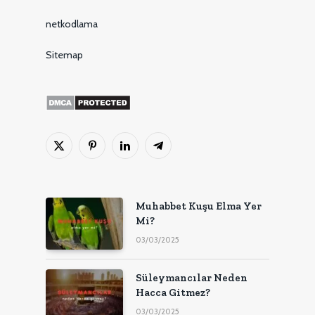
netkodlama
Sitemap
X
Pinterest'in
LinkedIn
Telgraf
(Twitter)
Muhabbet Kuşu Elma Yer
Mi?
03/03/2025
Süleymancılar Neden
Hacca Gitmez?
03/03/2025