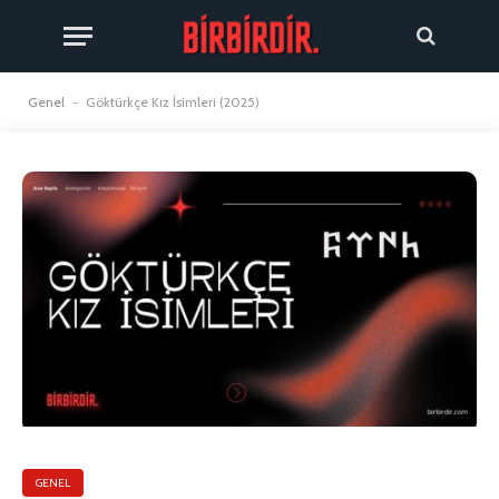
Genel
-
Göktürkçe Kız İsimleri (2025)
GENEL