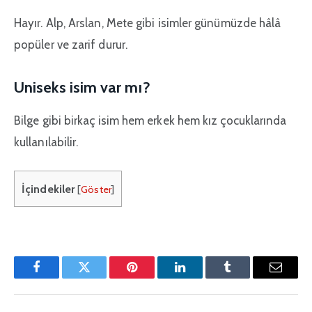
Hayır. Alp, Arslan, Mete gibi isimler günümüzde hâlâ
popüler ve zarif durur.
Uniseks isim var mı?
Bilge gibi birkaç isim hem erkek hem kız çocuklarında
kullanılabilir.
İçindekiler
[
Göster
]
Facebook
Twitter
Pinterest'in
LinkedIn
Tumblr
E-
posta