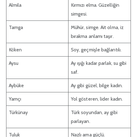
Almila
Kırmızı elma. Güzelliğin
simgesi.
Tamga
Mühür, simge. Ait olma, iz
bırakma anlamı taşır.
Köken
Soy, geçmişle bağlantılı.
Aysu
Ay ışığı kadar parlak, su gibi
saf.
Aybüke
Ay gibi güzel, bilge kadın.
Yamçı
Yol gösteren, lider kadın.
Türkünay
Türk soyundan, ay gibi
parlayan.
Tuluk
Nazlı ama güçlü.