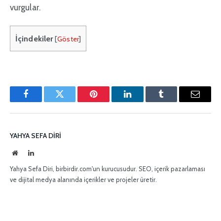
vurgular.
İçindekiler
[
Göster
]
Facebook
Twitter
Pinterest'in
LinkedIn
Tumblr
E-
posta
YAHYA SEFA DIRI
İnternet
LinkedIn
sitesi
Yahya Sefa Diri, birbirdir.com'un kurucusudur. SEO, içerik pazarlaması
ve dijital medya alanında içerikler ve projeler üretir.