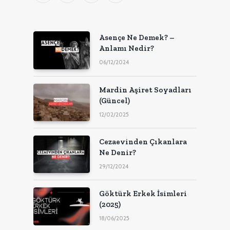
(Twitter)
Asençe Ne Demek? –
Anlamı Nedir?
06/12/2024
Mardin Aşiret Soyadları
(Güncel)
12/02/2025
Cezaevinden Çıkanlara
Ne Denir?
29/12/2024
Göktürk Erkek İsimleri
(2025)
18/06/2025