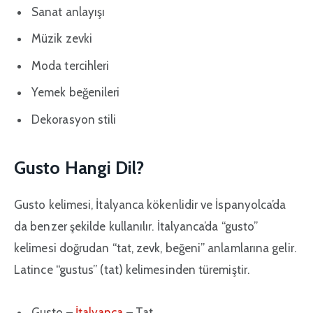
Sanat anlayışı
Müzik zevki
Moda tercihleri
Yemek beğenileri
Dekorasyon stili
Gusto Hangi Dil?
Gusto kelimesi, İtalyanca kökenlidir ve İspanyolca’da
da benzer şekilde kullanılır. İtalyanca’da “gusto”
kelimesi doğrudan “tat, zevk, beğeni” anlamlarına gelir.
Latince “gustus” (tat) kelimesinden türemiştir.
Gusto –
İtalyanca
– Tat