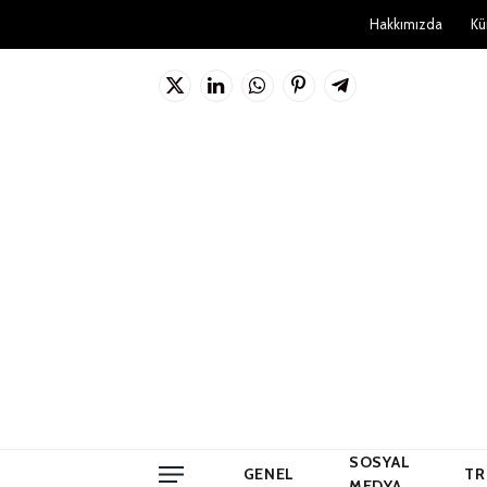
Hakkımızda
Kü
X
LinkedIn
WhatsApp
Pinterest'in
Telgraf
(Twitter)
SOSYAL
GENEL
TR
MEDYA