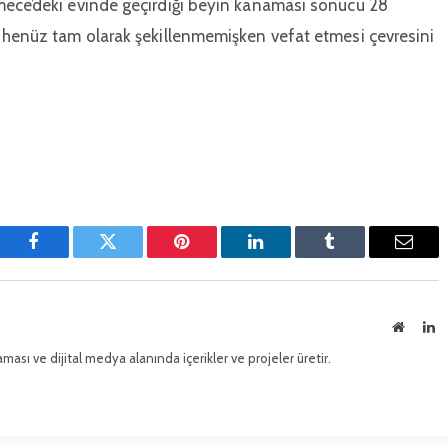
ece’deki evinde geçirdiği beyin kanaması sonucu 28
i henüz tam olarak şekillenmemişken vefat etmesi çevresini
Facebook
Twitter
Pinterest'in
LinkedIn
Tumblr
E-
posta
İnternet
Li
sitesi
ması ve dijital medya alanında içerikler ve projeler üretir.