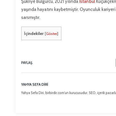
Şükriye Bulgurcu, 2021 yılında
İstanbul
Küçükçekm
yaşında hayatını kaybetmiştir. Oyunculuk kariyer
sarsmıştır.
İçindekiler
[
Göster
]
PAYLAŞ.
YAHYA SEFA DIRI
Yahya Sefa Diri, birbirdir.com'un kurucusudur. SEO, içerik pazarla