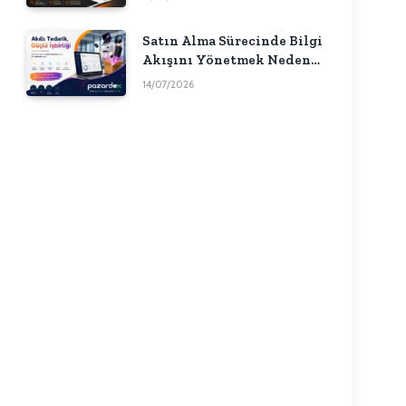
Satın Alma Sürecinde Bilgi
Akışını Yönetmek Neden
Önemlidir?
14/07/2026