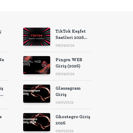
ç
TikTok Keşfet
Saatleri 2026
(Güncel Liste)
08/06/2026
Ne
Pingru WEB
Giriş (2026)
08/06/2026
iş
Glassagram
t
Giriş
ı?
04/01/2026
e
Ghostegro Giriş
2026
04/01/2026