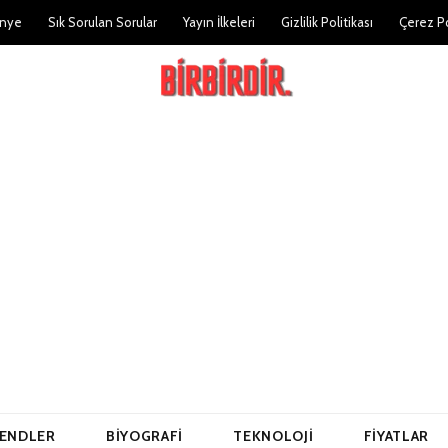
nye
Sık Sorulan Sorular
Yayın İlkeleri
Gizlilik Politikası
Çerez Po
ENDLER
BIYOGRAFI
TEKNOLOJI
FIYATLAR