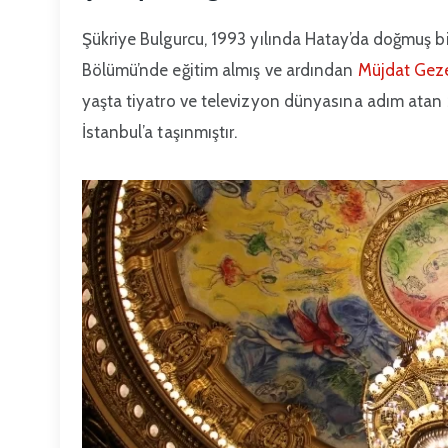
Şükriye Bulgurcu, 1993 yılında Hatay’da doğmuş b
Bölümü’nde eğitim almış ve ardından
Müjdat Gez
yaşta tiyatro ve televizyon dünyasına adım atan Ş
İstanbul’a taşınmıştır.