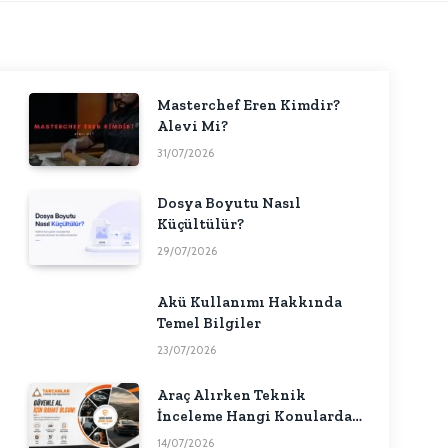
Masterchef Eren Kimdir?
Alevi Mi?
31/07/2026
Dosya Boyutu Nasıl
Küçültülür?
29/07/2026
Akü Kullanımı Hakkında
Temel Bilgiler
23/07/2026
Araç Alırken Teknik
İnceleme Hangi Konularda
Fikir Verebilir?
14/07/2026