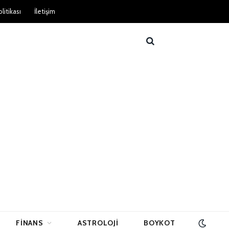
litikası
İletişim
FINANS
ASTROLOJI
BOYKOT