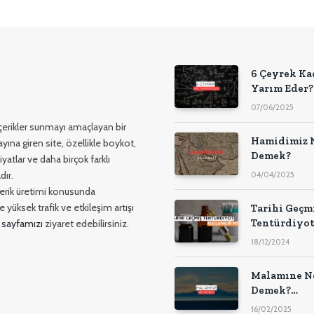
6 Çeyrek Ka
Yarım Eder?
07/06/2025
 içerikler sunmayı amaçlayan bir
Hamidimiz 
yına giren site, özellikle boykot,
Demek?
yatlar ve daha birçok farklı
dır.
04/04/2025
içerik üretimi konusunda
 yüksek trafik ve etkileşim artışı
Tarihi Geçm
Tentürdiyo
 sayfamızı
ziyaret edebilirsiniz.
Kullanılır M
18/12/2024
Malamıne N
Demek?
Kürtçede
16/02/2025