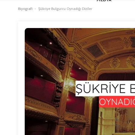
Biyografi
-
Şükriye Bulgurcu Oynadığı Diziler